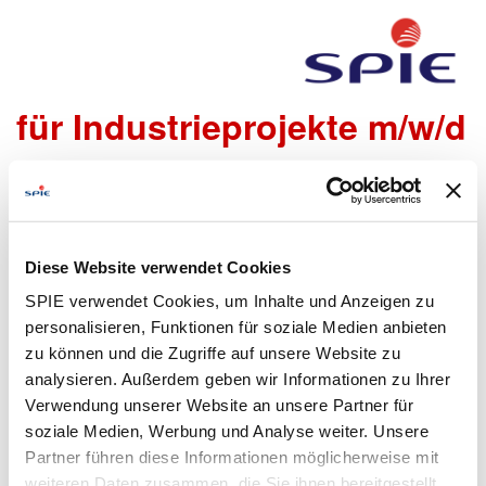
Projektleiter Elektrotechnik
für Industrieprojekte m/w/d
Wir freuen uns sehr, dass Du Dich bei uns bewerben
möchtest!
Um den Bewerbungsprozess für Dich so einfach wie
Diese Website verwendet Cookies
möglich zu gestalten, bieten wir Dir folgende Möglichkeiten
SPIE verwendet Cookies, um Inhalte und Anzeigen zu
an, um Daten zu übermitteln:
personalisieren, Funktionen für soziale Medien anbieten
zu können und die Zugriffe auf unsere Website zu
analysieren. Außerdem geben wir Informationen zu Ihrer
Lebenslauf
Bewerbungsformular
Verwendung unserer Website an unsere Partner für
hochladen
ausfüllen
soziale Medien, Werbung und Analyse weiter. Unsere
Partner führen diese Informationen möglicherweise mit
weiteren Daten zusammen, die Sie ihnen bereitgestellt