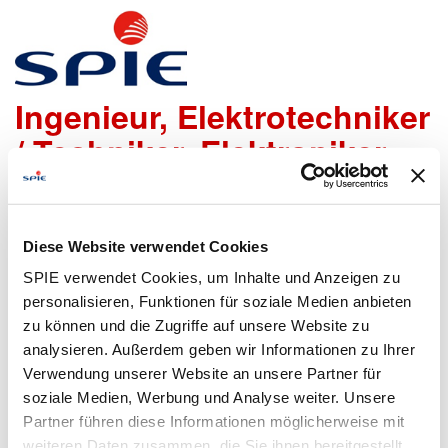
SPS-Programmierer -
Ingenieur, Elektrotechniker
/ Techniker, Elektroniker
m/w/d
Diese Website verwendet Cookies
Wir freuen uns sehr, dass Du Dich bei uns bewerben
SPIE verwendet Cookies, um Inhalte und Anzeigen zu
möchtest!
Um den Bewerbungsprozess für Dich so einfach wie
personalisieren, Funktionen für soziale Medien anbieten
möglich zu gestalten, bieten wir Dir folgende Möglichkeiten
zu können und die Zugriffe auf unsere Website zu
an, um Daten zu übermitteln:
analysieren. Außerdem geben wir Informationen zu Ihrer
Verwendung unserer Website an unsere Partner für
soziale Medien, Werbung und Analyse weiter. Unsere
Partner führen diese Informationen möglicherweise mit
Lebenslauf
Bewerbungsformular
weiteren Daten zusammen, die Sie ihnen bereitgestellt