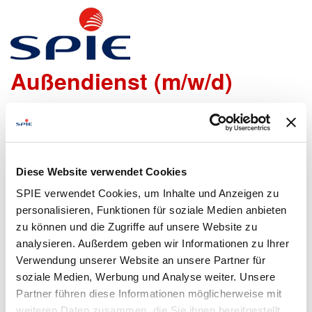
Servicetechniker für den
Außendienst (m/w/d)
Wir freuen uns sehr, dass Du Dich bei uns bewerben
möchtest!
Um den Bewerbungsprozess für Dich so einfach wie
Diese Website verwendet Cookies
möglich zu gestalten, bieten wir Dir folgende Möglichkeiten
SPIE verwendet Cookies, um Inhalte und Anzeigen zu
an, um Daten zu übermitteln:
personalisieren, Funktionen für soziale Medien anbieten
zu können und die Zugriffe auf unsere Website zu
analysieren. Außerdem geben wir Informationen zu Ihrer
Lebenslauf
Bewerbungsformular
Verwendung unserer Website an unsere Partner für
hochladen
ausfüllen
soziale Medien, Werbung und Analyse weiter. Unsere
Partner führen diese Informationen möglicherweise mit
weiteren Daten zusammen, die Sie ihnen bereitgestellt