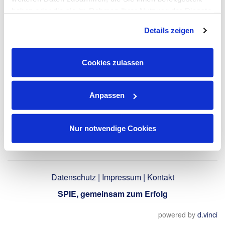
LinkedIn-Profil
haben oder die sie im Rahmen Ihrer Nutzung der Dienste
verwenden
gesammelt haben. Dies schließt gegebenenfalls die
Details zeigen
Verarbeitung Ihrer Daten in den USA ein. Alle weiteren
Informationen zu Cookies finden Sie in unseren
Datenschutzhinweisen
.
Zurück
Cookies zulassen
Anpassen
Nur notwendige Cookies
Datenschutz
|
Impressum
|
Kontakt
SPIE, gemeinsam zum Erfolg
powered by
d.vinci