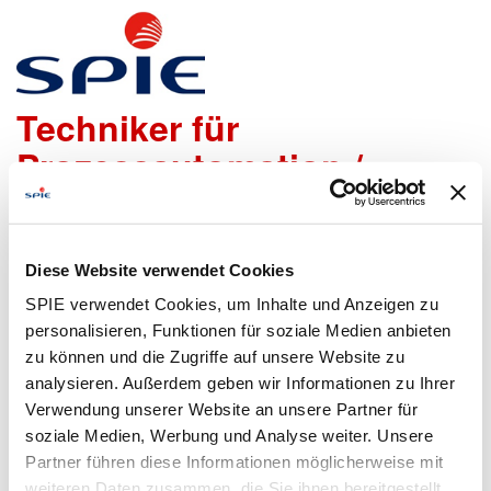
Senior Ingenieur /
Techniker für
Prozessautomation /
Instrumentierung m/w/d
Diese Website verwendet Cookies
Wir freuen uns sehr, dass Du Dich bei uns bewerben
SPIE verwendet Cookies, um Inhalte und Anzeigen zu
möchtest!
Um den Bewerbungsprozess für Dich so einfach wie
personalisieren, Funktionen für soziale Medien anbieten
möglich zu gestalten, bieten wir Dir folgende Möglichkeiten
zu können und die Zugriffe auf unsere Website zu
an, um Daten zu übermitteln:
analysieren. Außerdem geben wir Informationen zu Ihrer
Verwendung unserer Website an unsere Partner für
soziale Medien, Werbung und Analyse weiter. Unsere
Partner führen diese Informationen möglicherweise mit
Lebenslauf
Bewerbungsformular
weiteren Daten zusammen, die Sie ihnen bereitgestellt