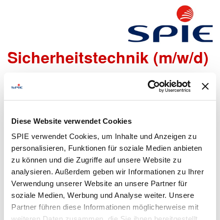
Elektroniker als Monteur
Sicherheitstechnik (m/w/d)
Wir freuen uns sehr, dass Du Dich bei uns bewerben
möchtest!
Um den Bewerbungsprozess für Dich so einfach wie
Diese Website verwendet Cookies
möglich zu gestalten, bieten wir Dir folgende Möglichkeiten
SPIE verwendet Cookies, um Inhalte und Anzeigen zu
an, um Daten zu übermitteln:
personalisieren, Funktionen für soziale Medien anbieten
zu können und die Zugriffe auf unsere Website zu
analysieren. Außerdem geben wir Informationen zu Ihrer
Lebenslauf
Bewerbungsformular
Verwendung unserer Website an unsere Partner für
hochladen
ausfüllen
soziale Medien, Werbung und Analyse weiter. Unsere
Partner führen diese Informationen möglicherweise mit
weiteren Daten zusammen, die Sie ihnen bereitgestellt