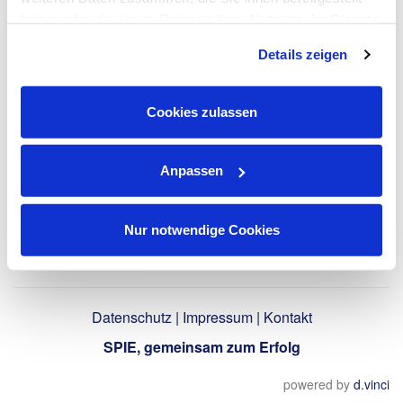
LinkedIn-Profil
haben oder die sie im Rahmen Ihrer Nutzung der Dienste
verwenden
gesammelt haben. Dies schließt gegebenenfalls die
Details zeigen
Verarbeitung Ihrer Daten in den USA ein. Alle weiteren
Informationen zu Cookies finden Sie in unseren
Datenschutzhinweisen
.
Zurück
Cookies zulassen
Anpassen
Nur notwendige Cookies
Datenschutz
|
Impressum
|
Kontakt
SPIE, gemeinsam zum Erfolg
powered by
d.vinci