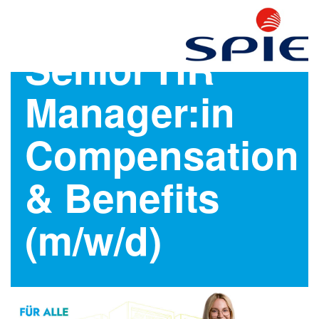
Senior HR
Manager:in
Compensation
& Benefits
(m/w/d)