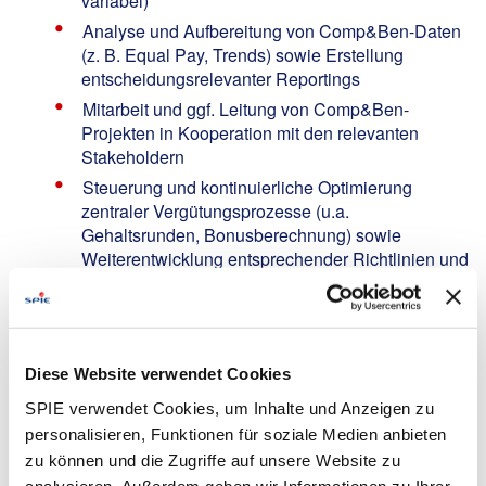
variabel)
Analyse und Aufbereitung von Comp&Ben-Daten
(z. B. Equal Pay, Trends) sowie Erstellung
entscheidungsrelevanter Reportings
Mitarbeit und ggf. Leitung von Comp&Ben-
Projekten in Kooperation mit den relevanten
Stakeholdern
Steuerung und kontinuierliche Optimierung
zentraler Vergütungsprozesse (u.a.
Gehaltsrunden, Bonusberechnung) sowie
Weiterentwicklung entsprechender Richtlinien und
Standards
Weiterentwicklung und Umsetzung von
Compensation & Benefits-Strategien, -Konzepten
und -Prozessen im nationalen und internationalen
Diese Website verwendet Cookies
Kontext
SPIE verwendet Cookies, um Inhalte und Anzeigen zu
Betreuung und Weiterentwicklung eines
personalisieren, Funktionen für soziale Medien anbieten
internationalen
Mitarbeitendenbeteiligungsprogramms
zu können und die Zugriffe auf unsere Website zu
analysieren. Außerdem geben wir Informationen zu Ihrer