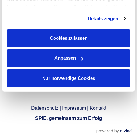
LinkedIn-Profil
haben oder die sie im Rahmen Ihrer Nutzung der Dienste
verwenden
gesammelt haben. Dies schließt gegebenenfalls die
Details zeigen
Verarbeitung Ihrer Daten in den USA ein. Alle weiteren
Informationen zu Cookies finden Sie in unseren
Datenschutzhinweisen
.
Zurück
Cookies zulassen
Anpassen
Nur notwendige Cookies
Datenschutz
|
Impressum
|
Kontakt
SPIE, gemeinsam zum Erfolg
powered by
d.vinci