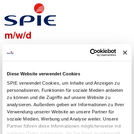
Strahlenschutzwerker VGB
m/w/d
Wir freuen uns sehr, dass Du Dich bei uns bewerben
möchtest!
Um den Bewerbungsprozess für Dich so einfach wie
Diese Website verwendet Cookies
möglich zu gestalten, bieten wir Dir folgende Möglichkeiten
SPIE verwendet Cookies, um Inhalte und Anzeigen zu
an, um Daten zu übermitteln:
personalisieren, Funktionen für soziale Medien anbieten
zu können und die Zugriffe auf unsere Website zu
analysieren. Außerdem geben wir Informationen zu Ihrer
Lebenslauf
Bewerbungsformular
Verwendung unserer Website an unsere Partner für
hochladen
ausfüllen
soziale Medien, Werbung und Analyse weiter. Unsere
Partner führen diese Informationen möglicherweise mit
weiteren Daten zusammen, die Sie ihnen bereitgestellt