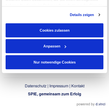
hochladen
ausfüllen
haben oder die sie im Rahmen Ihrer Nutzung der Dienste
gesammelt haben. Dies schließt gegebenenfalls die
Details zeigen
Verarbeitung Ihrer Daten in den USA ein. Alle weiteren
Zurück
Informationen zu Cookies finden Sie in unseren
Datenschutzhinweisen
.
Cookies zulassen
Anpassen
Nur notwendige Cookies
Datenschutz
|
Impressum
|
Kontakt
SPIE, gemeinsam zum Erfolg
powered by
d.vinci