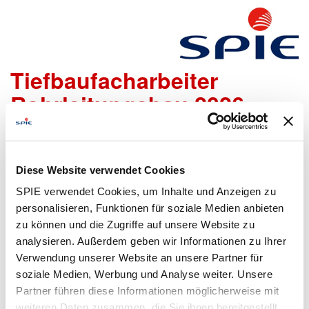
Ausbildung zum
Tiefbaufacharbeiter
Rohrleitungsbau 2026
m/w/d
Diese Website verwendet Cookies
Wir freuen uns sehr, dass Du dich bei uns bewerben
SPIE verwendet Cookies, um Inhalte und Anzeigen zu
möchtest!
Um den Bewerbungsprozess für Dich so einfach wie
personalisieren, Funktionen für soziale Medien anbieten
möglich zu gestalten, bieten wir Dir folgende Möglichkeiten
zu können und die Zugriffe auf unsere Website zu
an, um Deine Daten zu übermitteln:
analysieren. Außerdem geben wir Informationen zu Ihrer
Verwendung unserer Website an unsere Partner für
soziale Medien, Werbung und Analyse weiter. Unsere
Partner führen diese Informationen möglicherweise mit
Lebenslauf
Bewerbungsformular
weiteren Daten zusammen, die Sie ihnen bereitgestellt