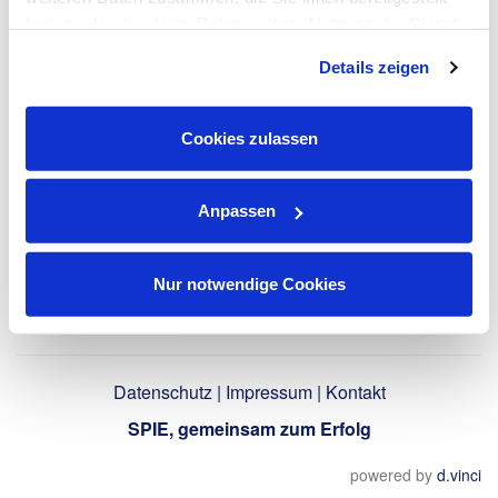
LinkedIn-Profil
haben oder die sie im Rahmen Ihrer Nutzung der Dienste
verwenden
gesammelt haben. Dies schließt gegebenenfalls die
Details zeigen
Verarbeitung Ihrer Daten in den USA ein. Alle weiteren
Informationen zu Cookies finden Sie in unseren
Datenschutzhinweisen
.
Zurück
Cookies zulassen
Anpassen
Nur notwendige Cookies
Datenschutz
|
Impressum
|
Kontakt
SPIE, gemeinsam zum Erfolg
powered by
d.vinci