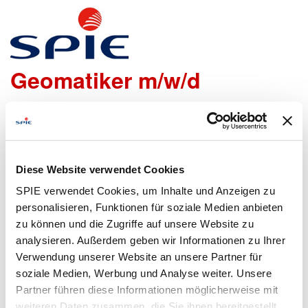
Vermessungstechniker /
Geomatiker m/w/d
Wir freuen uns sehr, dass Du Dich bei uns bewerben
möchtest!
Um den Bewerbungsprozess für Dich so einfach wie
Diese Website verwendet Cookies
möglich zu gestalten, bieten wir Dir folgende Möglichkeiten
SPIE verwendet Cookies, um Inhalte und Anzeigen zu
an, um Daten zu übermitteln:
personalisieren, Funktionen für soziale Medien anbieten
zu können und die Zugriffe auf unsere Website zu
analysieren. Außerdem geben wir Informationen zu Ihrer
Lebenslauf
Bewerbungsformular
Verwendung unserer Website an unsere Partner für
hochladen
ausfüllen
soziale Medien, Werbung und Analyse weiter. Unsere
Partner führen diese Informationen möglicherweise mit
weiteren Daten zusammen, die Sie ihnen bereitgestellt