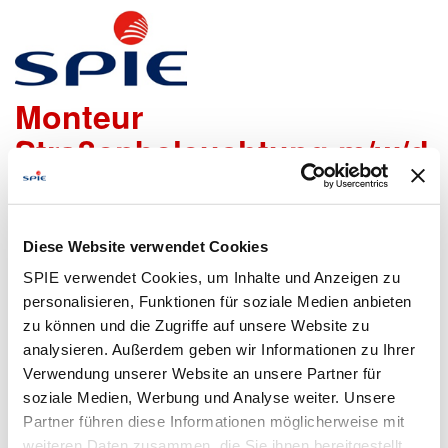
Elektriker / Elektroniker /
Monteur
Straßenbeleuchtung m/w/d
Wir freuen uns sehr, dass Du Dich bei uns bewerben
möchtest!
Diese Website verwendet Cookies
Um den Bewerbungsprozess für Dich so einfach wie
SPIE verwendet Cookies, um Inhalte und Anzeigen zu
möglich zu gestalten, bieten wir Dir folgende Möglichkeiten
personalisieren, Funktionen für soziale Medien anbieten
an, um Daten zu übermitteln:
zu können und die Zugriffe auf unsere Website zu
analysieren. Außerdem geben wir Informationen zu Ihrer
Verwendung unserer Website an unsere Partner für
soziale Medien, Werbung und Analyse weiter. Unsere
Lebenslauf
Bewerbungsformular
Partner führen diese Informationen möglicherweise mit
hochladen
ausfüllen
weiteren Daten zusammen, die Sie ihnen bereitgestellt