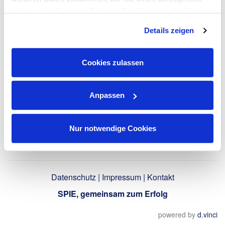
haben oder die sie im Rahmen Ihrer Nutzung der Dienste
gesammelt haben. Dies schließt gegebenenfalls die
LinkedIn-Profil
Details zeigen
Verarbeitung Ihrer Daten in den USA ein. Alle weiteren
verwenden
Informationen zu Cookies finden Sie in unseren
Datenschutzhinweisen
.
Cookies zulassen
Zurück
Anpassen
Nur notwendige Cookies
Datenschutz
|
Impressum
|
Kontakt
SPIE, gemeinsam zum Erfolg
powered by
d.vinci