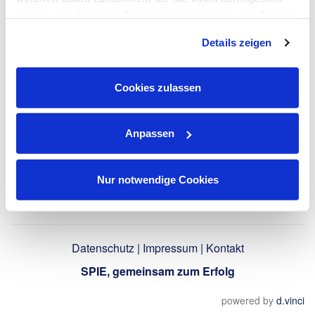
haben oder die sie im Rahmen Ihrer Nutzung der Dienste
gesammelt haben. Dies schließt gegebenenfalls die
LinkedIn-Profil
Details zeigen
Verarbeitung Ihrer Daten in den USA ein. Alle weiteren
verwenden
Informationen zu Cookies finden Sie in unseren
Datenschutzhinweisen
.
Cookies zulassen
Zurück
Anpassen
Nur notwendige Cookies
Datenschutz
|
Impressum
|
Kontakt
SPIE, gemeinsam zum Erfolg
powered by
d.vinci