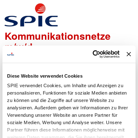
Bauleiter
Kommunikationsnetze
m/w/d
Wir freuen uns sehr, dass Du Dich bei uns bewerben
möchtest!
Diese Website verwendet Cookies
Um den Bewerbungsprozess für Dich so einfach wie
SPIE verwendet Cookies, um Inhalte und Anzeigen zu
möglich zu gestalten, bieten wir Dir folgende Möglichkeiten
personalisieren, Funktionen für soziale Medien anbieten
an, um Daten zu übermitteln:
zu können und die Zugriffe auf unsere Website zu
analysieren. Außerdem geben wir Informationen zu Ihrer
Verwendung unserer Website an unsere Partner für
soziale Medien, Werbung und Analyse weiter. Unsere
Lebenslauf
Bewerbungsformular
Partner führen diese Informationen möglicherweise mit
hochladen
ausfüllen
weiteren Daten zusammen, die Sie ihnen bereitgestellt