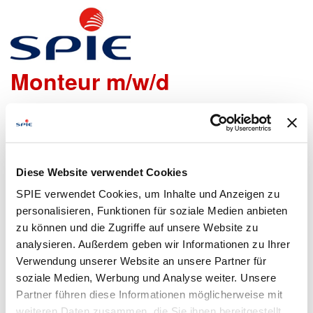
Elektriker/ Elektroniker als
Monteur m/w/d
Wir freuen uns sehr, dass Du Dich bei uns bewerben
möchtest!
Um den Bewerbungsprozess für Dich so einfach wie
Diese Website verwendet Cookies
möglich zu gestalten, bieten wir Dir folgende Möglichkeiten
SPIE verwendet Cookies, um Inhalte und Anzeigen zu
an, um Daten zu übermitteln:
personalisieren, Funktionen für soziale Medien anbieten
zu können und die Zugriffe auf unsere Website zu
analysieren. Außerdem geben wir Informationen zu Ihrer
Lebenslauf
Bewerbungsformular
Verwendung unserer Website an unsere Partner für
hochladen
ausfüllen
soziale Medien, Werbung und Analyse weiter. Unsere
Partner führen diese Informationen möglicherweise mit
weiteren Daten zusammen, die Sie ihnen bereitgestellt