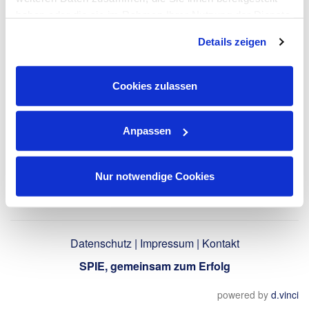
LinkedIn-Profil
haben oder die sie im Rahmen Ihrer Nutzung der Dienste
verwenden
gesammelt haben. Dies schließt gegebenenfalls die
Details zeigen
Verarbeitung Ihrer Daten in den USA ein. Alle weiteren
Informationen zu Cookies finden Sie in unseren
Datenschutzhinweisen
.
Zurück
Cookies zulassen
Anpassen
Nur notwendige Cookies
Datenschutz
|
Impressum
|
Kontakt
SPIE, gemeinsam zum Erfolg
powered by
d.vinci