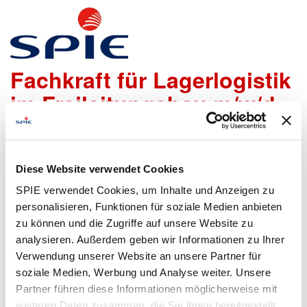
Baustellenlagerist /
Fachkraft für Lagerlogistik
im Freileitungsbau m/w/d
Wir freuen uns sehr, dass Du Dich bei uns bewerben
möchtest!
Diese Website verwendet Cookies
Um den Bewerbungsprozess für Dich so einfach wie
SPIE verwendet Cookies, um Inhalte und Anzeigen zu
möglich zu gestalten, bieten wir Dir folgende Möglichkeiten
personalisieren, Funktionen für soziale Medien anbieten
an, um Daten zu übermitteln:
zu können und die Zugriffe auf unsere Website zu
analysieren. Außerdem geben wir Informationen zu Ihrer
Verwendung unserer Website an unsere Partner für
soziale Medien, Werbung und Analyse weiter. Unsere
Lebenslauf
Bewerbungsformular
Partner führen diese Informationen möglicherweise mit
hochladen
ausfüllen
weiteren Daten zusammen, die Sie ihnen bereitgestellt