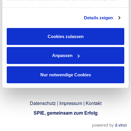
haben oder die sie im Rahmen Ihrer Nutzung der Dienste
gesammelt haben. Dies schließt gegebenenfalls die
LinkedIn-Profil
Details zeigen
Verarbeitung Ihrer Daten in den USA ein. Alle weiteren
verwenden
Informationen zu Cookies finden Sie in unseren
Datenschutzhinweisen
.
Cookies zulassen
Zurück
Anpassen
Nur notwendige Cookies
Datenschutz
|
Impressum
|
Kontakt
SPIE, gemeinsam zum Erfolg
powered by
d.vinci