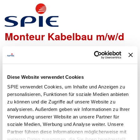
Tiefbaufacharbeiter /
Monteur Kabelbau m/w/d
Wir freuen uns sehr, dass Du Dich bei uns bewerben
möchtest!
Um den Bewerbungsprozess für Dich so einfach wie
Diese Website verwendet Cookies
möglich zu gestalten, bieten wir Dir folgende Möglichkeiten
SPIE verwendet Cookies, um Inhalte und Anzeigen zu
an, um Daten zu übermitteln:
personalisieren, Funktionen für soziale Medien anbieten
zu können und die Zugriffe auf unsere Website zu
analysieren. Außerdem geben wir Informationen zu Ihrer
Lebenslauf
Bewerbungsformular
Verwendung unserer Website an unsere Partner für
hochladen
ausfüllen
soziale Medien, Werbung und Analyse weiter. Unsere
Partner führen diese Informationen möglicherweise mit
weiteren Daten zusammen, die Sie ihnen bereitgestellt