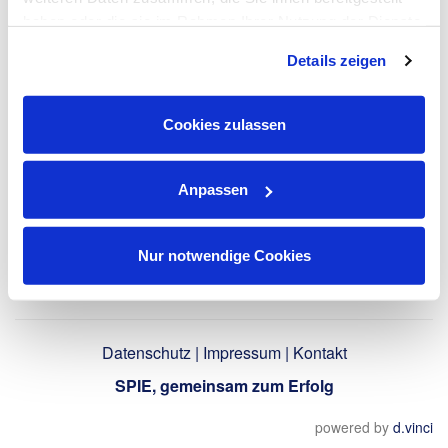
LinkedIn-Profil
haben oder die sie im Rahmen Ihrer Nutzung der Dienste
verwenden
gesammelt haben. Dies schließt gegebenenfalls die
Details zeigen
Verarbeitung Ihrer Daten in den USA ein. Alle weiteren
Informationen zu Cookies finden Sie in unseren
Datenschutzhinweisen
.
Zurück
Cookies zulassen
Anpassen
Nur notwendige Cookies
Datenschutz
|
Impressum
|
Kontakt
SPIE, gemeinsam zum Erfolg
powered by
d.vinci