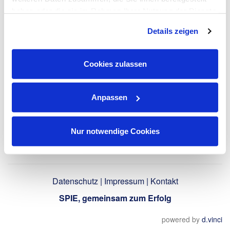
haben oder die sie im Rahmen Ihrer Nutzung der Dienste
gesammelt haben. Dies schließt gegebenenfalls die
LinkedIn-Profil
Details zeigen
Verarbeitung Ihrer Daten in den USA ein. Alle weiteren
verwenden
Informationen zu Cookies finden Sie in unseren
Datenschutzhinweisen
.
Cookies zulassen
Zurück
Anpassen
Nur notwendige Cookies
Datenschutz
|
Impressum
|
Kontakt
SPIE, gemeinsam zum Erfolg
powered by
d.vinci