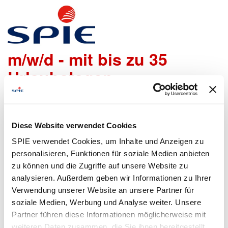
Anlagenmechaniker SHK
m/w/d - mit bis zu 35
Urlaubstagen
Wir freuen uns sehr, dass Du Dich bei uns bewerben
möchtest!
Diese Website verwendet Cookies
Um den Bewerbungsprozess für Dich so einfach wie
SPIE verwendet Cookies, um Inhalte und Anzeigen zu
möglich zu gestalten, bieten wir Dir folgende Möglichkeiten
personalisieren, Funktionen für soziale Medien anbieten
an, um Daten zu übermitteln:
zu können und die Zugriffe auf unsere Website zu
analysieren. Außerdem geben wir Informationen zu Ihrer
Verwendung unserer Website an unsere Partner für
soziale Medien, Werbung und Analyse weiter. Unsere
Lebenslauf
Bewerbungsformular
Partner führen diese Informationen möglicherweise mit
hochladen
ausfüllen
weiteren Daten zusammen, die Sie ihnen bereitgestellt