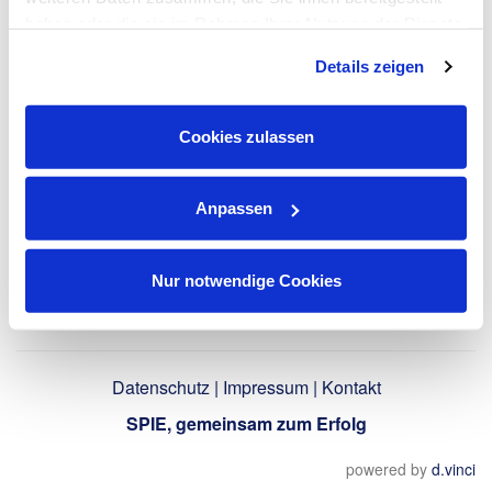
LinkedIn-Profil
haben oder die sie im Rahmen Ihrer Nutzung der Dienste
verwenden
gesammelt haben. Dies schließt gegebenenfalls die
Details zeigen
Verarbeitung Ihrer Daten in den USA ein. Alle weiteren
Informationen zu Cookies finden Sie in unseren
Datenschutzhinweisen
.
Zurück
Cookies zulassen
Anpassen
Nur notwendige Cookies
Datenschutz
|
Impressum
|
Kontakt
SPIE, gemeinsam zum Erfolg
powered by
d.vinci