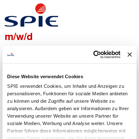
Standortleiter Netzbau
m/w/d
Wir freuen uns sehr, dass Du Dich bei uns bewerben
möchtest!
Um den Bewerbungsprozess für Dich so einfach wie
Diese Website verwendet Cookies
möglich zu gestalten, bieten wir Dir folgende Möglichkeiten
SPIE verwendet Cookies, um Inhalte und Anzeigen zu
an, um Daten zu übermitteln:
personalisieren, Funktionen für soziale Medien anbieten
zu können und die Zugriffe auf unsere Website zu
analysieren. Außerdem geben wir Informationen zu Ihrer
Lebenslauf
Bewerbungsformular
Verwendung unserer Website an unsere Partner für
hochladen
ausfüllen
soziale Medien, Werbung und Analyse weiter. Unsere
Partner führen diese Informationen möglicherweise mit
weiteren Daten zusammen, die Sie ihnen bereitgestellt