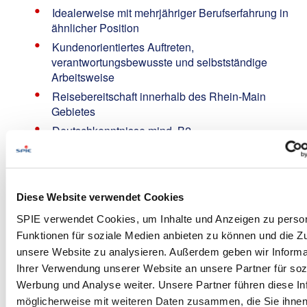
Idealerweise mit mehrjähriger Berufserfahrung in
ähnlicher Position
Kundenorientiertes Auftreten,
verantwortungsbewusste und selbstständige
Arbeitsweise
Reisebereitschaft innerhalb des Rhein-Main
Gebietes
Deutschkenntnisse mind. B2
Wir bieten:
Eigenes Servicefahrzeug
Diese Website verwendet Cookies
Bis zu 35 Urlaubstage
SPIE verwendet Cookies, um Inhalte und Anzeigen zu person
Überstundenausgleich
Funktionen für soziale Medien anbieten zu können und die Zug
Flexible Arbeitszeiten zur Vereinbarkeit von
unsere Website zu analysieren. Außerdem geben wir Informa
Familie, Freunden und Beruf
Ihrer Verwendung unserer Website an unsere Partner für soz
Anteiliges 13. Monatseinkommen
Werbung und Analyse weiter. Unsere Partner führen diese In
Fahrrad-Leasing Jobrad
möglicherweise mit weiteren Daten zusammen, die Sie ihne