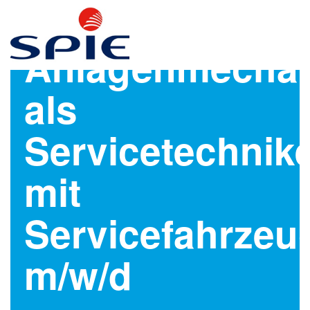
Anlagenmechan
als
Servicetechnik
mit
Servicefahrzeu
m/w/d