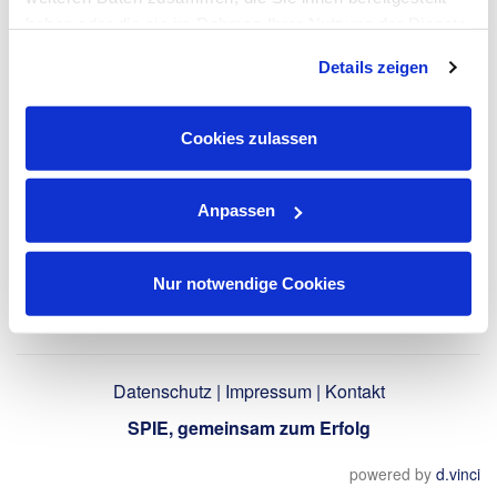
LinkedIn-Profil
haben oder die sie im Rahmen Ihrer Nutzung der Dienste
verwenden
gesammelt haben. Dies schließt gegebenenfalls die
Details zeigen
Verarbeitung Ihrer Daten in den USA ein. Alle weiteren
Informationen zu Cookies finden Sie in unseren
Datenschutzhinweisen
.
Zurück
Cookies zulassen
Anpassen
Nur notwendige Cookies
Datenschutz
|
Impressum
|
Kontakt
SPIE, gemeinsam zum Erfolg
powered by
d.vinci