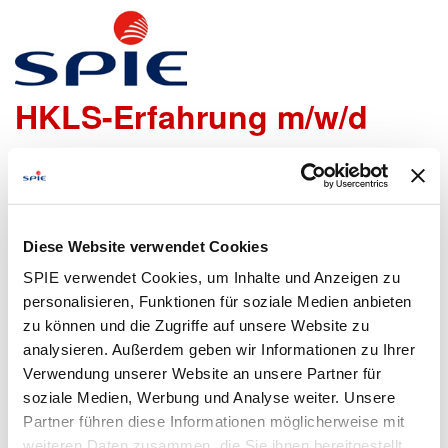
Junior Teamleiter mit
HKLS-Erfahrung m/w/d
Wir freuen uns sehr, dass Du Dich bei uns bewerben
möchtest!
Um den Bewerbungsprozess für Dich so einfach wie
Diese Website verwendet Cookies
möglich zu gestalten, bieten wir Dir folgende Möglichkeiten
SPIE verwendet Cookies, um Inhalte und Anzeigen zu
an, um Daten zu übermitteln:
personalisieren, Funktionen für soziale Medien anbieten
zu können und die Zugriffe auf unsere Website zu
analysieren. Außerdem geben wir Informationen zu Ihrer
Lebenslauf
Bewerbungsformular
Verwendung unserer Website an unsere Partner für
hochladen
ausfüllen
soziale Medien, Werbung und Analyse weiter. Unsere
Partner führen diese Informationen möglicherweise mit
weiteren Daten zusammen, die Sie ihnen bereitgestellt