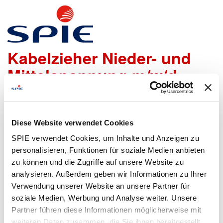
Kabelverlegemonteur /
Kabelzieher Nieder- und
Mittelspannung m/w/d
Wir freuen uns sehr, dass Du Dich bei uns bewerben
möchtest!
Diese Website verwendet Cookies
Um den Bewerbungsprozess für Dich so einfach wie
SPIE verwendet Cookies, um Inhalte und Anzeigen zu
möglich zu gestalten, bieten wir Dir folgende Möglichkeiten
personalisieren, Funktionen für soziale Medien anbieten
an, um Daten zu übermitteln:
zu können und die Zugriffe auf unsere Website zu
analysieren. Außerdem geben wir Informationen zu Ihrer
Verwendung unserer Website an unsere Partner für
soziale Medien, Werbung und Analyse weiter. Unsere
Lebenslauf
Bewerbungsformular
Partner führen diese Informationen möglicherweise mit
hochladen
ausfüllen
weiteren Daten zusammen, die Sie ihnen bereitgestellt