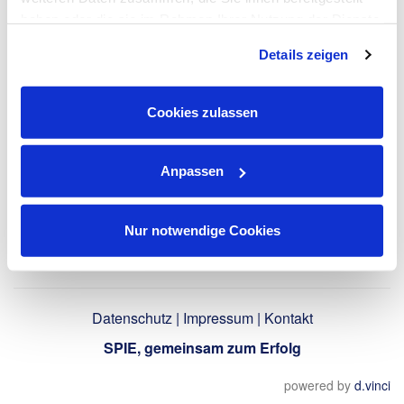
haben oder die sie im Rahmen Ihrer Nutzung der Dienste
gesammelt haben. Dies schließt gegebenenfalls die
LinkedIn-Profil
Details zeigen
Verarbeitung Ihrer Daten in den USA ein. Alle weiteren
verwenden
Informationen zu Cookies finden Sie in unseren
Datenschutzhinweisen
.
Cookies zulassen
Zurück
Anpassen
Nur notwendige Cookies
Datenschutz
|
Impressum
|
Kontakt
SPIE, gemeinsam zum Erfolg
powered by
d.vinci