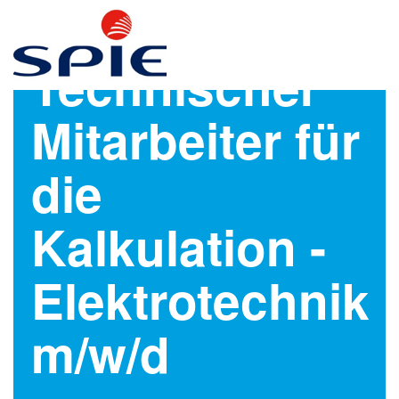
Technischer
Mitarbeiter für
die
Kalkulation -
Elektrotechnik
m/w/d