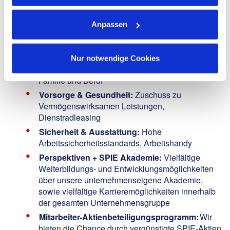
leistungsbezogene und faire Bezahlung,
Jubiläumsprämien etc.
Anpassen
Urlaubs- und Weihnachtsgeld
: Zur besseren
Erholung an freien Tagen
Flexibilität & Erholung
: 30 Tage Urlaub, flexible
Nur notwendige Cookies
Arbeitszeiten zur Vereinbarkeit von Freizeit,
Familie und Beruf
Vorsorge & Gesundheit:
Zuschuss zu
Vermögenswirksamen Leistungen,
Dienstradleasing
Sicherheit & Ausstattung:
Hohe
Arbeitssicherheitsstandards, Arbeitshandy
Perspektiven + SPIE Akademie:
Vielfältige
Weiterbildungs- und Entwicklungsmöglichkeiten
über unsere unternehmenseigene Akademie,
sowie vielfältige Karrieremöglichkeiten innerhalb
der gesamten Unternehmensgruppe
Mitarbeiter-Aktienbeteiligungsprogramm:
Wir
bieten die Chance durch vergünstigte SPIE-Aktien