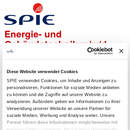
Elektroniker / Monteur
Energie- und
Gebäudetechnik m/w/d
Wir freuen uns sehr, dass Du Dich bei uns bewerben
möchtest!
Diese Website verwendet Cookies
Um den Bewerbungsprozess für Dich so einfach wie
SPIE verwendet Cookies, um Inhalte und Anzeigen zu
möglich zu gestalten, bieten wir Dir folgende Möglichkeiten
personalisieren, Funktionen für soziale Medien anbieten
an, um Daten zu übermitteln:
zu können und die Zugriffe auf unsere Website zu
analysieren. Außerdem geben wir Informationen zu Ihrer
Verwendung unserer Website an unsere Partner für
soziale Medien, Werbung und Analyse weiter. Unsere
Lebenslauf
Bewerbungsformular
Partner führen diese Informationen möglicherweise mit
hochladen
ausfüllen
weiteren Daten zusammen, die Sie ihnen bereitgestellt