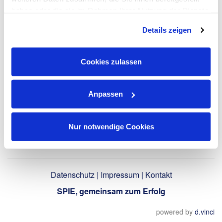
haben oder die sie im Rahmen Ihrer Nutzung der Dienste
gesammelt haben. Dies schließt gegebenenfalls die
LinkedIn-Profil
Details zeigen
Verarbeitung Ihrer Daten in den USA ein. Alle weiteren
verwenden
Informationen zu Cookies finden Sie in unseren
Datenschutzhinweisen
.
Cookies zulassen
Zurück
Anpassen
Nur notwendige Cookies
Datenschutz
|
Impressum
|
Kontakt
SPIE, gemeinsam zum Erfolg
powered by
d.vinci