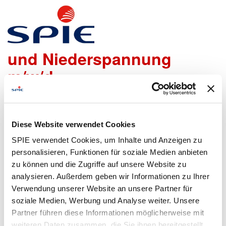
Elektromonteur für Mittel-
und Niederspannung
m/w/d
Wir freuen uns sehr, dass Du Dich bei uns bewerben
möchtest!
Diese Website verwendet Cookies
Um den Bewerbungsprozess für Dich so einfach wie
SPIE verwendet Cookies, um Inhalte und Anzeigen zu
möglich zu gestalten, bieten wir Dir folgende Möglichkeiten
personalisieren, Funktionen für soziale Medien anbieten
an, um Daten zu übermitteln:
zu können und die Zugriffe auf unsere Website zu
analysieren. Außerdem geben wir Informationen zu Ihrer
Verwendung unserer Website an unsere Partner für
soziale Medien, Werbung und Analyse weiter. Unsere
Lebenslauf
Bewerbungsformular
Partner führen diese Informationen möglicherweise mit
hochladen
ausfüllen
weiteren Daten zusammen, die Sie ihnen bereitgestellt