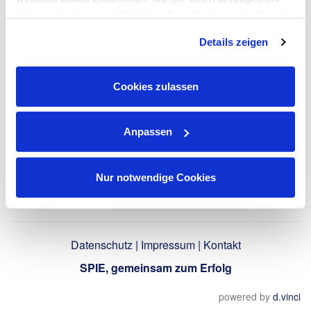
haben oder die sie im Rahmen Ihrer Nutzung der Dienste
gesammelt haben. Dies schließt gegebenenfalls die
LinkedIn-Profil
Details zeigen
Verarbeitung Ihrer Daten in den USA ein. Alle weiteren
verwenden
Informationen zu Cookies finden Sie in unseren
Datenschutzhinweisen
.
Cookies zulassen
Zurück
Anpassen
Nur notwendige Cookies
Datenschutz
|
Impressum
|
Kontakt
SPIE, gemeinsam zum Erfolg
powered by
d.vinci