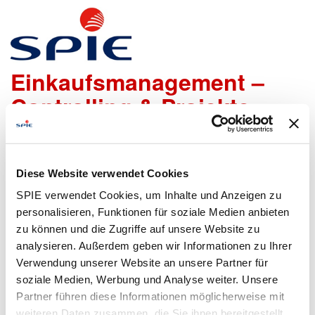
Mitarbeiter
Einkaufsmanagement –
Controlling & Projekte
m/w/d
Diese Website verwendet Cookies
Wir freuen uns sehr, dass Du Dich bei uns bewerben
SPIE verwendet Cookies, um Inhalte und Anzeigen zu
möchtest!
Um den Bewerbungsprozess für Dich so einfach wie
personalisieren, Funktionen für soziale Medien anbieten
möglich zu gestalten, bieten wir Dir folgende Möglichkeiten
zu können und die Zugriffe auf unsere Website zu
an, um Daten zu übermitteln:
analysieren. Außerdem geben wir Informationen zu Ihrer
Verwendung unserer Website an unsere Partner für
soziale Medien, Werbung und Analyse weiter. Unsere
Partner führen diese Informationen möglicherweise mit
Lebenslauf
Bewerbungsformular
weiteren Daten zusammen, die Sie ihnen bereitgestellt