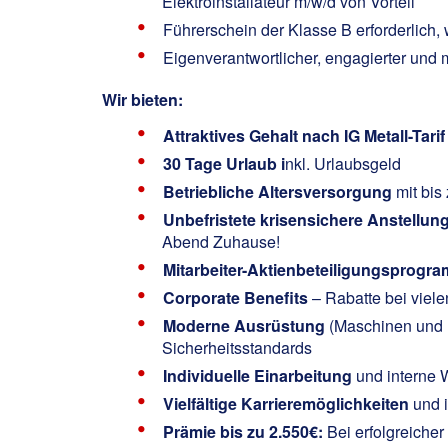
Elektroinstallateur m/w/d von Vorteil
Führerschein der Klasse B erforderlic
Eigenverantwortlicher, engagierter und 
Wir bieten:
Attraktives Gehalt nach IG Metall-Tarif
30 Tage Urlaub i
nkl. Urlaubsgeld
Betriebliche Altersversorgung
mit bis
Unbefristete krisensichere Anstellun
Abend Zuhause!
Mitarbeiter-Aktienbeteiligungsprogr
Corporate Benefits
– Rabatte bei viel
Moderne Ausrüstung
(Maschinen und F
Sicherheitsstandards
Individuelle Einarbeitung
und interne 
Vielfältige Karrieremöglichkeiten
und 
Prämie bis zu 2.550€:
Bei erfolgreiche