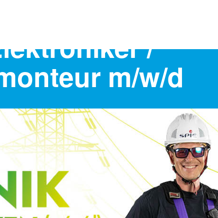
Elektroniker /
smonteur m/w/d