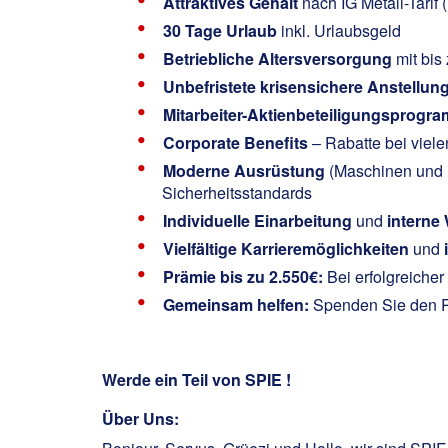
Attraktives Gehalt
nach IG Metall-Tarif
30 Tage Urlaub
inkl. Urlaubsgeld
Betriebliche
Altersversorgung
mit bis
Unbefristete krisensichere Anstellun
Mitarbeiter-Aktienbeteiligungsprogr
Corporate Benefits
– Rabatte bei viel
Moderne Ausrüstung
(Maschinen und F
Sicherheitsstandards
Individuelle Einarbeitung
und
interne
Vielfältige Karrieremöglichkeiten
und
Prämie bis zu 2.550€:
Bei erfolgreiche
Gemeinsam helfen:
Spenden Sie den Res
Werde ein Teil von SPIE !
Über Uns: