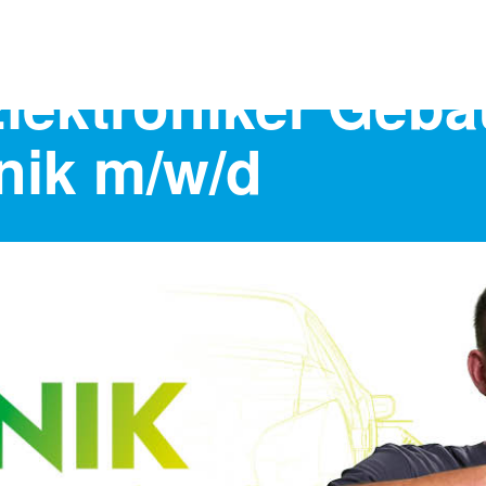
 Elektroniker Geb
nik m/w/d