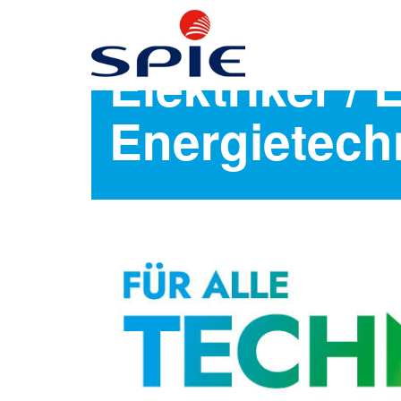
Elektriker /
Energietech