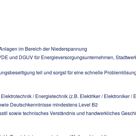
he Anlagen im Bereich der Niederspannung
 VDE und DGUV für Energieversorgungsunternehmen, Stadtwerk
ngsbeseitigung teil und sorgst für eine schnelle Problemlösun
ektrotechnik / Energietechnik (z.B. Elektriker / Elektroniker 
sowie Deutschkenntnisse mindestens Level B2
eitsstil sowie technisches Verständnis und handwerkliches Gesc