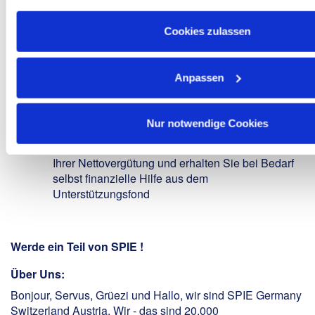
interne Akademie (u.a. Mentoringprogramme)
Vielfältige Karrieremöglichkeiten
und
interne
Cookies zulassen
Netzwerkmöglichkeiten
für einen gemeinsamen
Austausch (z.B. Diversity-Netzwerk der SPIE)
Anpassen
Prämie bis zu 2.550€:
Bei erfolgreicher
Einstellung durch das Mitarbeitenden-
Empfehlungsprogramm „Gute Leute kennen gute
Nur notwendige Cookies
Leute“
Gemeinsam helfen:
Spenden Sie den Rest-Cent
Ihrer Nettovergütung und erhalten Sie bei Bedarf
selbst finanzielle Hilfe aus dem
Unterstützungsfond
Werde ein Teil von SPIE !
Über Uns:
Bonjour, Servus, Grüezi und Hallo, wir sind SPIE Germany
Switzerland Austria. Wir - das sind 20.000