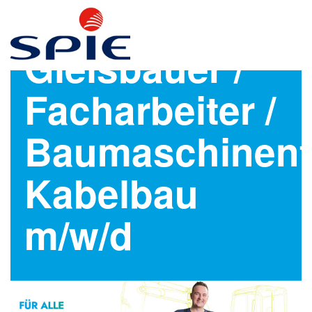
Gleisbauer /
Facharbeiter /
Baumaschinenf
Kabelbau
m/w/d