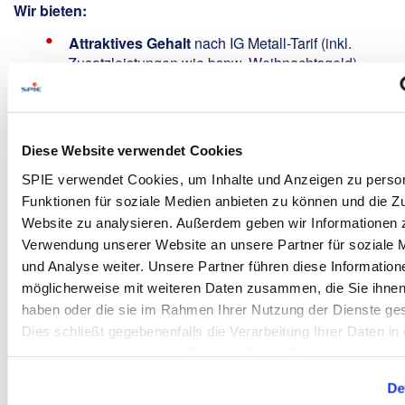
Wir bieten:
Attraktives Gehalt
nach IG Metall-Tarif (inkl.
Zusatzleistungen wie bspw. Weihnachtsgeld)
30 Tage Urlaub
inkl. Urlaubsgeld
Betriebliche Altersversorgung
mit bis zu 600
EUR Arbeitgeberzuzahlung jährlich
Diese Website verwendet Cookies
Unbefristete krisensichere Anstellung
in einem
vielseitigen Aufgabenfeld mit spannenden
SPIE verwendet Cookies, um Inhalte und Anzeigen zu person
Projekten
Funktionen für soziale Medien anbieten zu können und die Zu
Mitarbeiter-Aktienbeteiligungsprogramm
Website zu analysieren. Außerdem geben wir Informationen z
Verwendung unserer Website an unsere Partner für soziale
Corporate Benefits
– Rabatte bei vielen Marken
und Analyse weiter. Unsere Partner führen diese Information
und Shops
möglicherweise mit weiteren Daten zusammen, die Sie ihnen 
Moderne Ausrüstung
(Maschinen und Fuhrpark)
haben oder die sie im Rahmen Ihrer Nutzung der Dienste g
sowie Bereitstellung der persönlichen
Dies schließt gegebenenfalls die Verarbeitung Ihrer Daten in 
Schutzausrüstung / hochwertiger Arbeitskleidung
und hohe Sicherheitsstandards
weiteren Informationen zu Cookies finden Sie in unseren
Datenschutzhinweisen
.
Individuelle Einarbeitung
und
interne
De
Weiterbildungsprogramme
durch die SPIE-