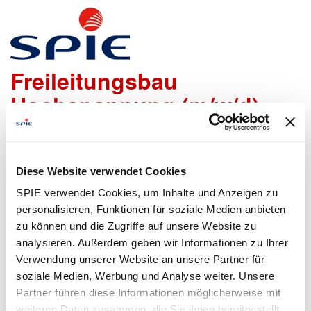
Bauleiter m/w/d
Freileitungsbau
Hochspannung (m/w/d)
Wir freuen uns sehr, dass Du Dich bei uns bewerben
möchtest!
Diese Website verwendet Cookies
Um den Bewerbungsprozess für Dich so einfach wie
SPIE verwendet Cookies, um Inhalte und Anzeigen zu
möglich zu gestalten, bieten wir Dir folgende Möglichkeiten
personalisieren, Funktionen für soziale Medien anbieten
an, um Daten zu übermitteln:
zu können und die Zugriffe auf unsere Website zu
analysieren. Außerdem geben wir Informationen zu Ihrer
Verwendung unserer Website an unsere Partner für
soziale Medien, Werbung und Analyse weiter. Unsere
Lebenslauf
Bewerbungsformular
Partner führen diese Informationen möglicherweise mit
hochladen
ausfüllen
weiteren Daten zusammen, die Sie ihnen bereitgestellt