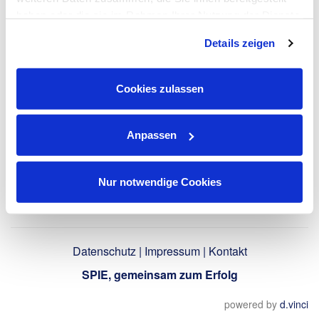
haben oder die sie im Rahmen Ihrer Nutzung der Dienste
gesammelt haben. Dies schließt gegebenenfalls die
LinkedIn-Profil
Details zeigen
Verarbeitung Ihrer Daten in den USA ein. Alle weiteren
verwenden
Informationen zu Cookies finden Sie in unseren
Datenschutzhinweisen
.
Cookies zulassen
Zurück
Anpassen
Nur notwendige Cookies
Datenschutz
|
Impressum
|
Kontakt
SPIE, gemeinsam zum Erfolg
powered by
d.vinci