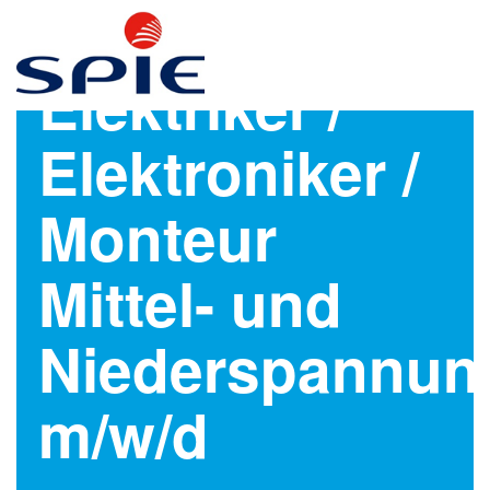
Elektriker /
Elektroniker /
Monteur
Mittel- und
Niederspannun
m/w/d