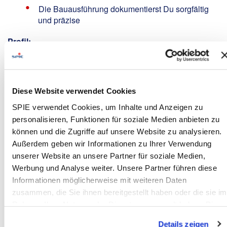
Die Bauausführung dokumentierst Du sorgfältig
und präzise
Profil:
Abgeschlossene elektrotechnische Ausbildung
(z.B. Elektriker / Elektroniker / Elektrofachkraft /
Elektromonteur m/w/d) oder eine vergleichbare
Diese Website verwendet Cookies
Qualifikation
Gerne auch Quereinsteiger oder Berufsanfänger
SPIE verwendet Cookies, um Inhalte und Anzeigen zu
mit dem entsprechenden Ehrgeiz und Interesse
personalisieren, Funktionen für soziale Medien anbieten zu
am Erlernen neuer Tätigkeitsfelder
können und die Zugriffe auf unsere Website zu analysieren.
Führschein der Klasse B erforderlich,
Außerdem geben wir Informationen zu Ihrer Verwendung
wünschenswert C und CE
unserer Website an unsere Partner für soziale Medien,
Motivierter, eigenverantwortlicher und engagierter
Werbung und Analyse weiter. Unsere Partner führen diese
Arbeitsstil sowie Zuverlässigkeit,
Informationen möglicherweise mit weiteren Daten
Kommunikations- und Teamfähigkeit
zusammen, die Sie ihnen bereitgestellt haben oder die sie im
Rahmen Ihrer Nutzung der Dienste gesammelt haben. Dies
Wir bieten:
schließt gegebenenfalls die Verarbeitung Ihrer Daten in den
Details zeigen