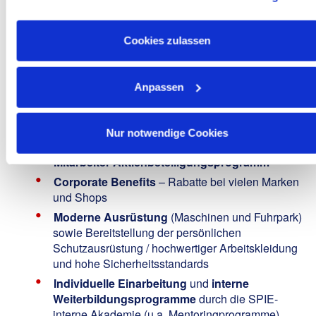
USA ein. Alle weiteren Informationen zu Cookies finden Sie
Attraktives Gehalt
nach IG Metall-Tarif (inkl.
Zusatzleistungen wie bspw. Weihnachtsgeld)
in unseren
Datenschutzhinweisen
.
30 Tage Urlaub
inkl. Urlaubsgeld
Cookies zulassen
Betriebliche
Altersversorgung
mit bis zu 600
EUR Arbeitgeberzuzahlung jährlich
Anpassen
Unbefristete krisensichere Anstellung
in einem
vielseitigen Aufgabenfeld mit spannenden
Projekten in der Region - Sie sind jeden Abend
Nur notwendige Cookies
Zuhause!
Mitarbeiter-Aktienbeteiligungsprogramm
Corporate Benefits
– Rabatte bei vielen Marken
und Shops
Moderne Ausrüstung
(Maschinen und Fuhrpark)
sowie Bereitstellung der persönlichen
Schutzausrüstung / hochwertiger Arbeitskleidung
und hohe Sicherheitsstandards
Individuelle Einarbeitung
und
interne
Weiterbildungsprogramme
durch die SPIE-
interne Akademie (u.a. Mentoringprogramme)