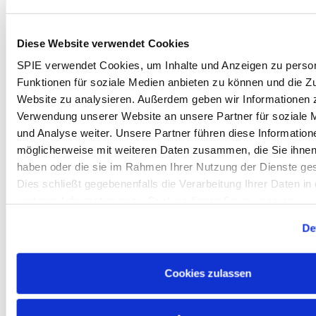
Unbefristete krisensichere Anstellung
in einem
vielseitigen Aufgabenfeld mit spannenden
Projekten in der Region
Diese Website verwendet Cookies
Moderne Ausrüstung
(Maschinen und Fuhrpark)
SPIE verwendet Cookies, um Inhalte und Anzeigen zu person
sowie Bereitstellung der persönlichen
Funktionen für soziale Medien anbieten zu können und die Zu
Schutzausrüstung / hochwertiger Arbeitskleidung
Website zu analysieren. Außerdem geben wir Informationen z
und hohe Sicherheitsstandards
Verwendung unserer Website an unsere Partner für soziale
Mitarbeiter-Aktienbeteiligungsprogramm
und Analyse weiter. Unsere Partner führen diese Information
Corporate Benefits
– Rabatte bei vielen Marken
möglicherweise mit weiteren Daten zusammen, die Sie ihnen 
und Shops
haben oder die sie im Rahmen Ihrer Nutzung der Dienste g
Individuelle Einarbeitung
und
interne
Dies schließt gegebenenfalls die Verarbeitung Ihrer Daten in 
Weiterbildungsprogramme
durch die SPIE-
weiteren Informationen zu Cookies finden Sie in unseren
interne Akademie (u.a. Mentoringprogramme)
Datenschutzhinweisen
.
De
Vielfältige Karrieremöglichkeiten
und
interne
Netzwerkmöglichkeiten
für einen gemeinsamen
Austausch (z.B. Diversity-Netzwerk der SPIE)
Cookies zulassen
Prämie bis zu 2.550€:
Bei erfolgreicher
Einstellung durch das Mitarbeitenden-
Empfehlungsprogramm „Gute Leute kennen gute