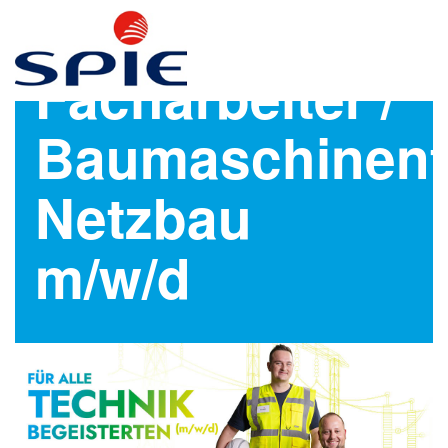
Facharbeiter /
Baumaschinenf
Netzbau
m/w/d