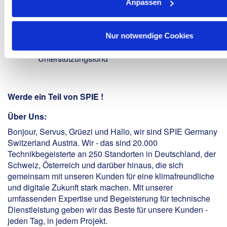
Anpassen
Leute“
Gemeinsam helfen:
Spenden Sie den Rest-Cent
Ihrer Nettovergütung und erhalten Sie bei Bedarf
Nur notwendige Cookies
selbst finanzielle Hilfe aus dem
Unterstützungsfond
Werde ein Teil von SPIE !
Über Uns:
Bonjour, Servus, Grüezi und Hallo, wir sind SPIE Germany
Switzerland Austria. Wir - das sind 20.000
Technikbegeisterte an 250 Standorten in Deutschland, der
Schweiz, Österreich und darüber hinaus, die sich
gemeinsam mit unseren Kunden für eine klimafreundliche
und digitale Zukunft stark machen. Mit unserer
umfassenden Expertise und Begeisterung für technische
Dienstleistung geben wir das Beste für unsere Kunden -
jeden Tag, in jedem Projekt.