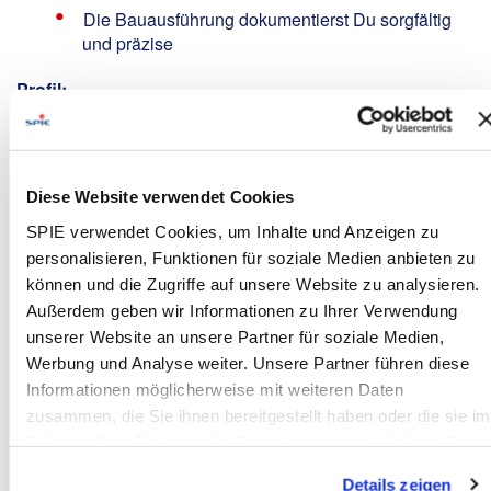
Die Bauausführung dokumentierst Du sorgfältig
und präzise
Profil:
Abgeschlossene elektrotechnische Ausbildung
(z.B. Elektriker / Elektroniker / Elektrofachkraft /
Elektromonteur m/w/d) oder eine vergleichbare
Diese Website verwendet Cookies
Qualifikation
Gerne auch Quereinsteiger oder Berufsanfänger
SPIE verwendet Cookies, um Inhalte und Anzeigen zu
mit dem entsprechenden Ehrgeiz und Interesse
personalisieren, Funktionen für soziale Medien anbieten zu
am Erlernen neuer Tätigkeitsfelder
können und die Zugriffe auf unsere Website zu analysieren.
Führschein der Klasse B erforderlich,
Außerdem geben wir Informationen zu Ihrer Verwendung
wünschenswert C und CE
unserer Website an unsere Partner für soziale Medien,
Motivierter, eigenverantwortlicher und engagierter
Werbung und Analyse weiter. Unsere Partner führen diese
Arbeitsstil sowie Zuverlässigkeit,
Informationen möglicherweise mit weiteren Daten
Kommunikations- und Teamfähigkeit
zusammen, die Sie ihnen bereitgestellt haben oder die sie im
Rahmen Ihrer Nutzung der Dienste gesammelt haben. Dies
Wir bieten:
schließt gegebenenfalls die Verarbeitung Ihrer Daten in den
Details zeigen