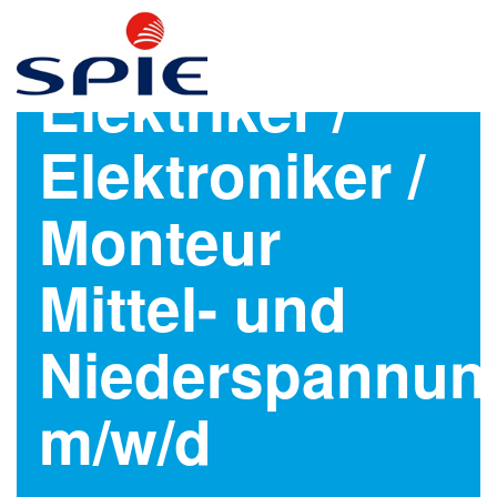
Elektriker /
Elektroniker /
Monteur
Mittel- und
Niederspannun
m/w/d