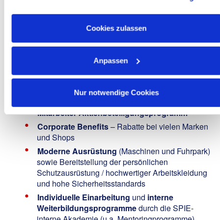
USA ein. Alle weiteren Informationen zu Cookies finden Sie
Attraktives Gehalt
nach IG Metall-Tarif (inkl.
Zusatzleistungen wie bspw. Weihnachtsgeld)
in unseren
Datenschutzhinweisen
.
30 Tage Urlaub
inkl. Urlaubsgeld
Cookies zulassen
Betriebliche
Altersversorgung
mit bis zu 600
EUR Arbeitgeberzuzahlung jährlich
Anpassen
Unbefristete krisensichere Anstellung
in einem
vielseitigen Aufgabenfeld mit spannenden
Projekten in der Region - Sie sind jeden Abend
Nur notwendige Cookies
Zuhause!
Mitarbeiter-Aktienbeteiligungsprogramm
Corporate Benefits
– Rabatte bei vielen Marken
und Shops
Moderne Ausrüstung
(Maschinen und Fuhrpark)
sowie Bereitstellung der persönlichen
Schutzausrüstung / hochwertiger Arbeitskleidung
und hohe Sicherheitsstandards
Individuelle Einarbeitung
und
interne
Weiterbildungsprogramme
durch die SPIE-
interne Akademie (u.a. Mentoringprogramme)