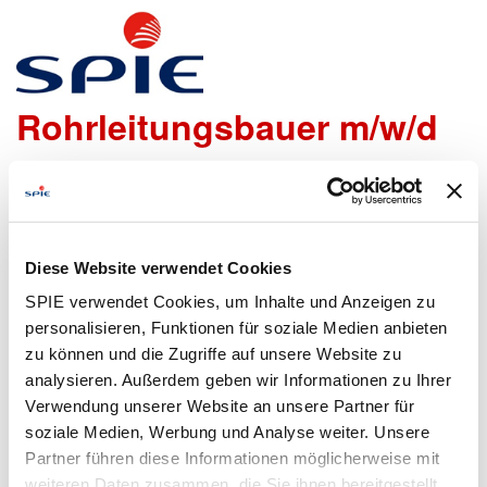
Tiefbaufacharbeiter /
Rohrleitungsbauer m/w/d
Wir freuen uns sehr, dass Du Dich bei uns bewerben
möchtest!
Um den Bewerbungsprozess für Dich so einfach wie
Diese Website verwendet Cookies
möglich zu gestalten, bieten wir Dir folgende Möglichkeiten
SPIE verwendet Cookies, um Inhalte und Anzeigen zu
an, um Daten zu übermitteln:
personalisieren, Funktionen für soziale Medien anbieten
zu können und die Zugriffe auf unsere Website zu
analysieren. Außerdem geben wir Informationen zu Ihrer
Lebenslauf
Bewerbungsformular
Verwendung unserer Website an unsere Partner für
hochladen
ausfüllen
soziale Medien, Werbung und Analyse weiter. Unsere
Partner führen diese Informationen möglicherweise mit
weiteren Daten zusammen, die Sie ihnen bereitgestellt