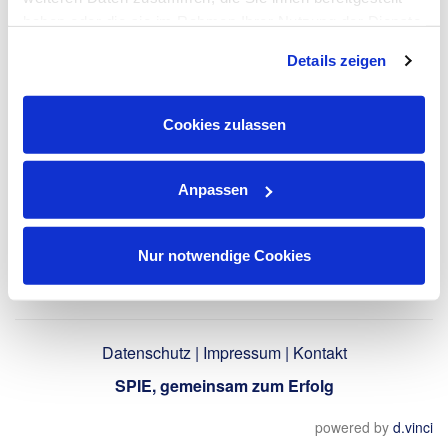
LinkedIn-Profil
haben oder die sie im Rahmen Ihrer Nutzung der Dienste
verwenden
gesammelt haben. Dies schließt gegebenenfalls die
Details zeigen
Verarbeitung Ihrer Daten in den USA ein. Alle weiteren
Informationen zu Cookies finden Sie in unseren
Datenschutzhinweisen
.
Zurück
Cookies zulassen
Anpassen
Nur notwendige Cookies
Datenschutz
|
Impressum
|
Kontakt
SPIE, gemeinsam zum Erfolg
powered by
d.vinci