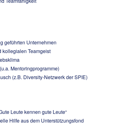
und Teamfähigkeit
tig geführten Unternehmen
d kollegialen Teamgeist
riebsklima
(u.a. Mentoringprogramme)
sch (z.B. Diversity-Netzwerk der SPIE)
Gute Leute kennen gute Leute“
ielle Hilfe aus dem Unterstützungsfond