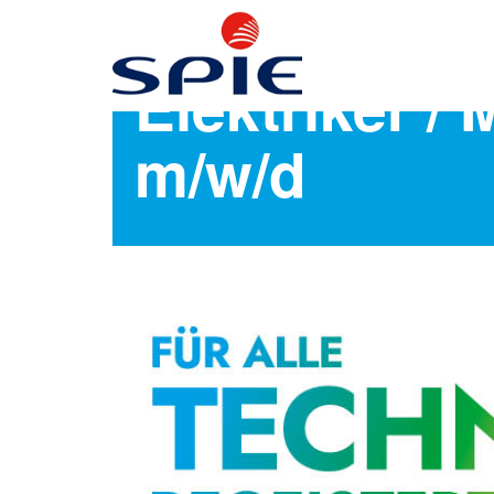
Elektriker /
m/w/d