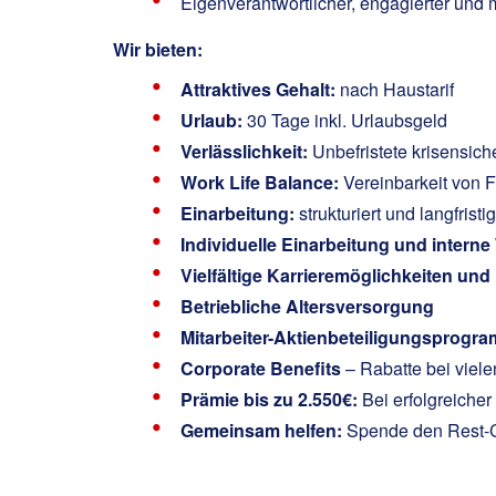
Eigenverantwortlicher, engagierter und 
Wir bieten:
Attraktives Gehalt:
nach Haustarif
Urlaub:
30 Tage inkl. Urlaubsgeld
Verlässlichkeit:
Unbefristete krisensic
Work Life Balance:
Vereinbarkeit von F
Einarbeitung:
strukturiert und langfri
Individuelle Einarbeitung und inter
Vielfältige Karrieremöglichkeiten un
Betriebliche Altersversorgung
Mitarbeiter-Aktienbeteiligungsprogr
Corporate Benefits
– Rabatte bei viel
Prämie bis zu 2.550€:
Bei erfolgreiche
Gemeinsam helfen:
Spende den Rest-Ce