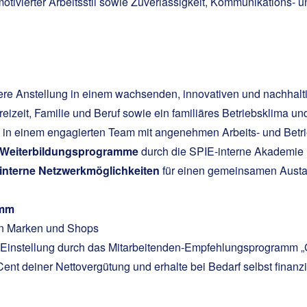
motivierter Arbeitsstil sowie Zuverlässigkeit, Kommunikations- 
here Anstellung in einem wachsenden, innovativen und nachhal
reizeit, Familie und Beruf sowie ein familiäres Betriebsklima un
stig in einem engagierten Team mit angenehmen Arbeits- und Bet
ne Weiterbildungsprogramme
durch die SPIE-interne Akademie 
d interne Netzwerkmöglichkeiten
für einen gemeinsamen Austau
amm
en Marken und Shops
r Einstellung durch das Mitarbeitenden-Empfehlungsprogramm „
nt deiner Nettovergütung und erhalte bei Bedarf selbst finanz