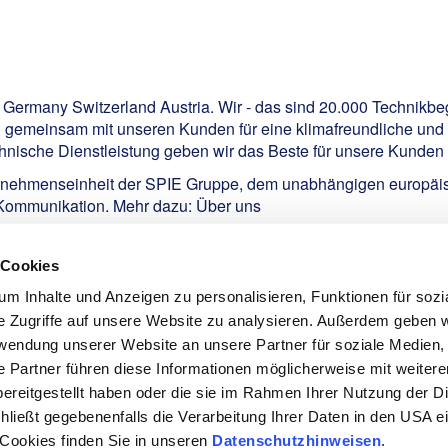
E Germany Switzerland Austria. Wir - das sind 20.000 Technikbe
h gemeinsam mit unseren Kunden für eine klimafreundliche und d
nische Dienstleistung geben wir das Beste für unsere Kunden -
rnehmenseinheit der SPIE Gruppe, dem unabhängigen europäisc
 Kommunikation. Mehr dazu:
Über uns
 Cookies
m Inhalte und Anzeigen zu personalisieren, Funktionen für sozi
e Zugriffe auf unsere Website zu analysieren. Außerdem geben w
rwendung unserer Website an unsere Partner für soziale Medien
e Partner führen diese Informationen möglicherweise mit weiter
ereitgestellt haben oder die sie im Rahmen Ihrer Nutzung der D
ießt gegebenenfalls die Verarbeitung Ihrer Daten in den USA ein
Datenschutz
|
Impressum
|
Kontakt
 Cookies finden Sie in unseren
Datenschutzhinweisen
.