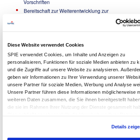
Vorschriften
Bereitschaft zur Weiterentwicklung zur
Führungskraft innerhalb der Niederlassung
Gute Kenntnisse in Planon, Microsoft Office
Anwendungen, SAP S4 / HANA
Ausgeprägte Kundenorientierung sowie
Diese Website verwendet Cookies
Dienstleistung und Gestaltungsverständnis
SPIE verwendet Cookies, um Inhalte und Anzeigen zu
gepaart mit Teamfähigkeit, Zuverlässigkeit,
analytischem Denken und sehr guter
personalisieren, Funktionen für soziale Medien anbieten zu 
Kommunikationskompetenz
und die Zugriffe auf unsere Website zu analysieren. Außerd
geben wir Informationen zu Ihrer Verwendung unserer Websi
Wir bieten:
unsere Partner für soziale Medien, Werbung und Analyse wei
Unsere Partner führen diese Informationen möglicherweise m
Bis zu 35 Urlaubstage
weiteren Daten zusammen, die Sie ihnen bereitgestellt habe
Überstundenausgleich
die sie im Rahmen Ihrer Nutzung der Dienste gesammelt ha
Flexible Arbeitszeiten zur Vereinbarkeit von
Dies schließt gegebenenfalls die Verarbeitung Ihrer Daten in
Familie, Freunden und Beruf
USA ein. Alle weiteren Informationen zu Cookies finden Sie i
Anteiliges 13. Monatseinkommen
Details zeig
unseren
Datenschutzhinweisen
.
Fahrrad-Leasing Jobrad