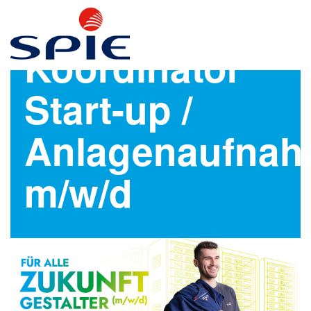
Koordinator
Start-up /
Anlagenaufna
m/w/d