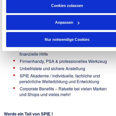
Bezahlung nach Haustarif
Cookies zulassen
Mitarbeiterempfehlungsprogramm - Prämien für
Deine Vermittlung "Gute Leute kennen gute
Leute"
Anpassen
Mitarbeiter-Aktienbeteiligungsprogramm
(Share4you)
Nur notwendige Cookies
Unterstützungsfonds - Spende den Rest-Cent
Deiner Nettovergütung und erhalte bei Bedarf
finanzielle Hilfe
Firmenhandy, PSA & professionelles Werkzeug
Unbefristete und sichere Anstellung
SPIE Akademie / individuelle, fachliche und
persönliche Weiterbildung und Entwicklung
Corporate Benefits – Rabatte bei vielen Marken
und Shops und vieles mehr!
Werde ein Teil von SPIE !