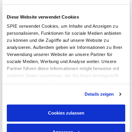
Abgeschlossene Ausbildung im Bereich
Elektrotechnik oder Energietechnik z.B. als
Diese Website verwendet Cookies
Elektriker / Elektroniker / Industrieelektriker /
SPIE verwendet Cookies, um Inhalte und Anzeigen zu
Elektroanlagenmonteur m/w/d
personalisieren, Funktionen für soziale Medien anbieten
Idealerweise Berufserfahrung im Bereich der
zu können und die Zugriffe auf unsere Website zu
Elektroprüfung, Berufseinsteiger m/w/d mit
analysieren. Außerdem geben wir Informationen zu Ihrer
Bereitschaft zur Weiterbildung sind auch
Verwendung unserer Website an unsere Partner für
willkommen!
soziale Medien, Werbung und Analyse weiter. Unsere
Führerschein der Klasse B sowie
Partner führen diese Informationen möglicherweise mit
Deutschkenntnisse mind. Level B2
weiteren Daten zusammen, die Sie ihnen bereitgestellt
Eigenverantwortlicher, engagierter und motivierter
haben oder die sie im Rahmen Ihrer Nutzung der Dienste
Arbeitsstil sowie Zuverlässigkeit,
gesammelt haben. Dies schließt gegebenenfalls die
Kommunikations- und Teamfähigkeit
Details zeigen
Verarbeitung Ihrer Daten in den USA ein. Alle weiteren
Informationen zu Cookies finden Sie in unseren
Wir bieten:
Datenschutzhinweisen
.
Cookies zulassen
Unbefristete krisensichere Anstellung
in einem
vielseitigen Aufgabenfeld sowie Betreuung von
spannenden Projekten in der Region - Du bist