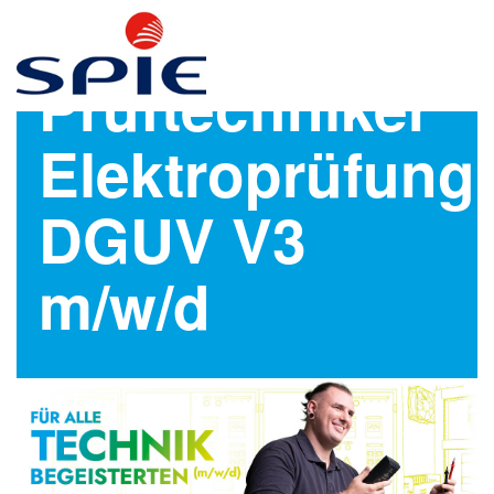
Prüftechniker
Elektroprüfung
DGUV V3
m/w/d