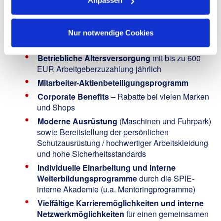
Anpassen
jeden Abend Zuhause!
Attraktives Gehalt
nach IG Metall-Tarif (inkl.
Zusatzleistungen wie bspw. Weihnachtsgeld)
Nur notwendige Cookies
30 Tage Urlaub
inkl. Urlaubsgeld
Betriebliche Altersversorgung
mit bis zu 600
EUR Arbeitgeberzuzahlung jährlich
Mitarbeiter-Aktienbeteiligungsprogramm
Corporate Benefits
– Rabatte bei vielen Marken
und Shops
Moderne Ausrüstung
(Maschinen und Fuhrpark)
sowie Bereitstellung der persönlichen
Schutzausrüstung / hochwertiger Arbeitskleidung
und hohe Sicherheitsstandards
Individuelle Einarbeitung und interne
Weiterbildungsprogramme
durch die SPIE-
interne Akademie (u.a. Mentoringprogramme)
Vielfältige Karrieremöglichkeiten und interne
Netzwerkmöglichkeiten
für einen gemeinsamen