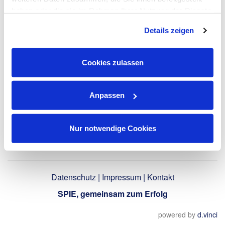
LinkedIn-Profil
haben oder die sie im Rahmen Ihrer Nutzung der Dienste
verwenden
gesammelt haben. Dies schließt gegebenenfalls die
Details zeigen
Verarbeitung Ihrer Daten in den USA ein. Alle weiteren
Informationen zu Cookies finden Sie in unseren
Datenschutzhinweisen
.
Zurück
Cookies zulassen
Anpassen
Nur notwendige Cookies
Datenschutz
|
Impressum
|
Kontakt
SPIE, gemeinsam zum Erfolg
powered by
d.vinci