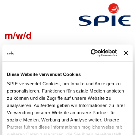
Teamleiter Elektrotechnik
m/w/d
Wir freuen uns sehr, dass Du Dich bei uns bewerben
möchtest!
Um den Bewerbungsprozess für Dich so einfach wie
Diese Website verwendet Cookies
möglich zu gestalten, bieten wir Dir folgende Möglichkeiten
SPIE verwendet Cookies, um Inhalte und Anzeigen zu
an, um Daten zu übermitteln:
personalisieren, Funktionen für soziale Medien anbieten
zu können und die Zugriffe auf unsere Website zu
analysieren. Außerdem geben wir Informationen zu Ihrer
Lebenslauf
Bewerbungsformular
Verwendung unserer Website an unsere Partner für
hochladen
ausfüllen
soziale Medien, Werbung und Analyse weiter. Unsere
Partner führen diese Informationen möglicherweise mit
weiteren Daten zusammen, die Sie ihnen bereitgestellt