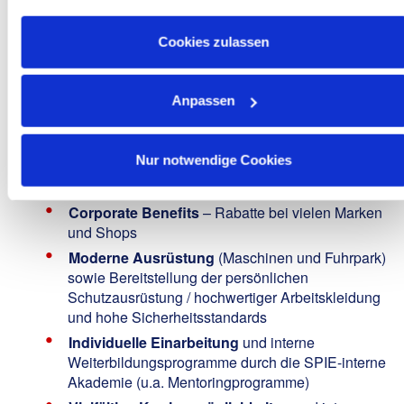
Zusatzleistungen wie bspw. Weihnachtsgeld)
in unseren
Datenschutzhinweisen
.
30 Tage Urlaub inkl. Urlaubsgeld
Cookies zulassen
Betriebliche Altersversorgung
mit bis zu 600
EUR Arbeitgeberzuzahlung jährlich
Unbefristete krisensichere Anstellung
in einem
Anpassen
vielseitigen Aufgabenfeld sowie Betreuung von
spannenden Projekten in der Region - Sie sind
jeden Abend Zuhause!
Nur notwendige Cookies
Mitarbeiter-Aktienbeteiligungsprogramm
Corporate Benefits
– Rabatte bei vielen Marken
und Shops
Moderne Ausrüstung
(Maschinen und Fuhrpark)
sowie Bereitstellung der persönlichen
Schutzausrüstung / hochwertiger Arbeitskleidung
und hohe Sicherheitsstandards
Individuelle Einarbeitung
und interne
Weiterbildungsprogramme durch die SPIE-interne
Akademie (u.a. Mentoringprogramme)