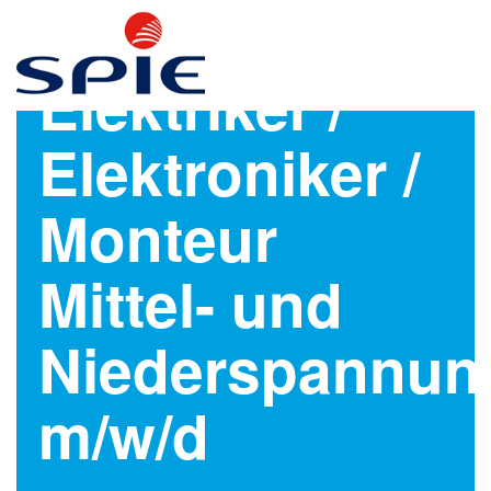
Elektriker /
Elektroniker /
Monteur
Mittel- und
Niederspannun
m/w/d