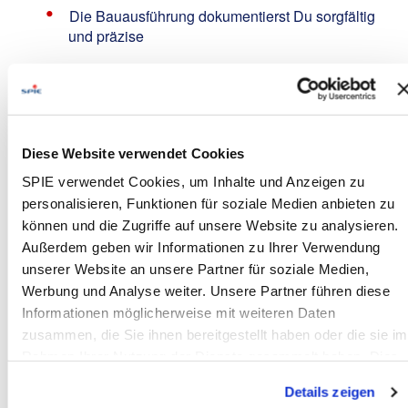
Die Bauausführung dokumentierst Du sorgfältig
und präzise
Profil:
Abgeschlossene elektrotechnische Ausbildung
(z.B. Elektriker / Elektroniker / Elektrofachkraft /
Elektromonteur m/w/d)
Diese Website verwendet Cookies
Gerne auch Quereinsteiger / Berufsanfänger
SPIE verwendet Cookies, um Inhalte und Anzeigen zu
m/w/d mit dem entsprechenden Ehrgeiz und
personalisieren, Funktionen für soziale Medien anbieten zu
Interesse am Erlernen neuer Tätigkeitsfelder
können und die Zugriffe auf unsere Website zu analysieren.
Führerschein der Klasse B erforderlich,
Außerdem geben wir Informationen zu Ihrer Verwendung
wünschenswert C und CE
unserer Website an unsere Partner für soziale Medien,
Motivierter, eigenverantwortlicher und engagierter
Werbung und Analyse weiter. Unsere Partner führen diese
Arbeitsstil sowie Zuverlässigkeit,
Informationen möglicherweise mit weiteren Daten
Kommunikations- und Teamfähigkeit
zusammen, die Sie ihnen bereitgestellt haben oder die sie im
Rahmen Ihrer Nutzung der Dienste gesammelt haben. Dies
Wir bieten:
schließt gegebenenfalls die Verarbeitung Ihrer Daten in den
Details zeigen
Attraktives Gehalt nach IG Metall-Tarif
(inkl.
USA ein. Alle weiteren Informationen zu Cookies finden Sie