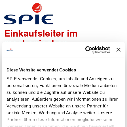
Leiter Einkauf /
Einkaufsleiter im
mechanischen
Anlagenbau m/w/d
Diese Website verwendet Cookies
Wir freuen uns sehr über die Bewerbung bei uns!
SPIE verwendet Cookies, um Inhalte und Anzeigen zu
Um den Bewerbungsprozess möglichst einfach zu
gestalten, stehen folgende Möglichkeiten zur Übermittlung
personalisieren, Funktionen für soziale Medien anbieten
der Unterlagen zur Verfügung:
zu können und die Zugriffe auf unsere Website zu
analysieren. Außerdem geben wir Informationen zu Ihrer
Verwendung unserer Website an unsere Partner für
soziale Medien, Werbung und Analyse weiter. Unsere
Lebenslauf
Bewerbungsformular
Partner führen diese Informationen möglicherweise mit
hochladen
ausfüllen
weiteren Daten zusammen, die Sie ihnen bereitgestellt