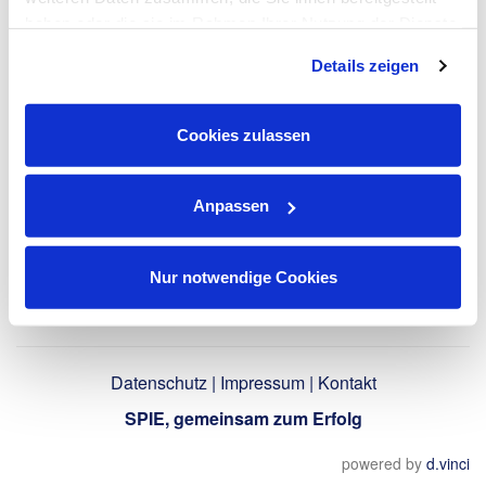
haben oder die sie im Rahmen Ihrer Nutzung der Dienste
gesammelt haben. Dies schließt gegebenenfalls die
LinkedIn-Profil
Details zeigen
Verarbeitung Ihrer Daten in den USA ein. Alle weiteren
verwenden
Informationen zu Cookies finden Sie in unseren
Datenschutzhinweisen
.
Cookies zulassen
Zurück
Anpassen
Nur notwendige Cookies
Datenschutz
|
Impressum
|
Kontakt
SPIE, gemeinsam zum Erfolg
powered by
d.vinci