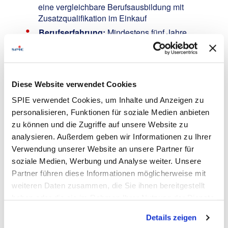
eine vergleichbare Berufsausbildung mit
Zusatzqualifikation im Einkauf
Berufserfahrung:
Mindestens fünf Jahre
Berufserfahrung im strategischen Einkauf sowie
Erfahrung in der Führung und Weiterentwicklung
von Mitarbeitenden
Fachkompetenz:
Erfahrung in der Entwicklung
Diese Website verwendet Cookies
und Umsetzung von Einkaufsstrategien, modernen
SPIE verwendet Cookies, um Inhalte und Anzeigen zu
Einkaufsmethoden sowie im Vertrags- und
personalisieren, Funktionen für soziale Medien anbieten
Lieferantenmanagement mit dem notwendigen
Verhandlungsgeschick und
zu können und die Zugriffe auf unsere Website zu
Durchsetzungsvermögen
analysieren. Außerdem geben wir Informationen zu Ihrer
Verwendung unserer Website an unsere Partner für
IT- & Prozesskenntnisse:
Erfahrung in der
Prozessgestaltung und Organisationsentwicklung
soziale Medien, Werbung und Analyse weiter. Unsere
sowie im Umgang mit integrierten ERP-Systemen
Partner führen diese Informationen möglicherweise mit
weiteren Daten zusammen, die Sie ihnen bereitgestellt
Sprachkenntnisse:
Verhandlungssichere
Deutsch- und Englischkenntnisse
haben oder die sie im Rahmen Ihrer Nutzung der Dienste
gesammelt haben. Dies schließt gegebenenfalls die
Details zeigen
Wir bieten:
Verarbeitung Ihrer Daten in den USA ein. Alle weiteren