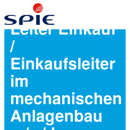
Leiter Einkauf
/
Einkaufsleiter
im
mechanischen
Anlagenbau