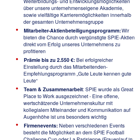
Weiterbildungs- und Entwicklungsmöglichkeiten
über unsere unternehmenseigene Akademie,
sowie vielfältige Karrieremöglichkeiten innerhalb
der gesamten Unternehmensgruppe
Mitarbeiter-Aktienbeteiligungsprogramm:
Wir
bieten die Chance durch vergünstigte SPIE-Aktien
direkt vom Erfolg unseres Unternehmens zu
profitieren
Prämie bis zu 2.550 €:
Bei erfolgreicher
Einstellung durch das Mitarbeitenden-
Empfehlungsprogramm „Gute Leute kennen gute
Leute“
Team & Zusammenarbeit
: SPIE wurde als
Great
Place to Work
ausgezeichnet - Eine offene,
wertschätzende Unternehmenskultur mit
kollegialem Miteinander und Kommunikation auf
Augenhöhe ist uns besonders wichtig
Firmenevents:
Neben verschiedenen Events
besteht die Möglichkeit an dem SPIE Football
Challenge Cup oder La Parisienne (Frauenlauf in