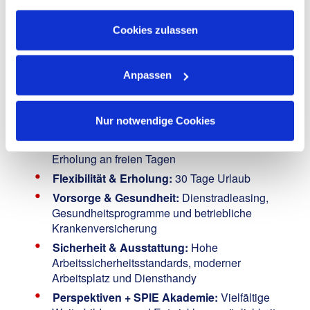
Informationen zu Cookies finden Sie in unseren
Verlässlichkeit:
Unbefristete Anstellung in einem
Datenschutzhinweisen
.
internationalen Umfeld bei einem krisensicheren,
Cookies zulassen
wachsenden Unternehmen, das auf langfristige
Zusammenarbeit setzt
Anpassen
Vergütung & Zusatzleistungen
: Eine
leistungsbezogene und faire Bezahlung,
vermögenswirksame Leistungen, Zuschuss zum
Nur notwendige Cookies
KITA-Platz, Jubiläumsprämie
Urlaubs- und Weihnachtsgeld:
Zur besseren
Erholung an freien Tagen
Flexibilität & Erholung:
30 Tage Urlaub
Vorsorge & Gesundheit:
Dienstradleasing,
Gesundheitsprogramme und betriebliche
Krankenversicherung
Sicherheit & Ausstattung:
Hohe
Arbeitssicherheitsstandards, moderner
Arbeitsplatz und Diensthandy
Perspektiven + SPIE Akademie:
Vielfältige