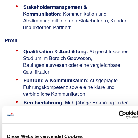
Stakeholdermanagement &
Kommunikation:
Kommunikation und
Abstimmung mit internen Stakeholdern, Kunden
und externen Partnern
Profil:
Qualifikation & Ausbildung:
Abgeschlossenes
Studium im Bereich Geowesen,
Bauingenieurwesen oder eine vergleichbare
Qualifikation
Führung & Kommunikation:
Ausgeprägte
Führungskompetenz sowie eine klare und
verbindliche Kommunikation
Berufserfahrung:
Mehrjährige Erfahrung in der
Planung und/oder Umsetzung von
Infrastrukturprojekten
Projektmanagement &
Verantwortung:
Erfahrung in der
Diese Website verwendet Cookies