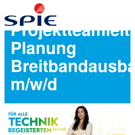
Projektteamlei
Planung
Breitbandausb
m/w/d