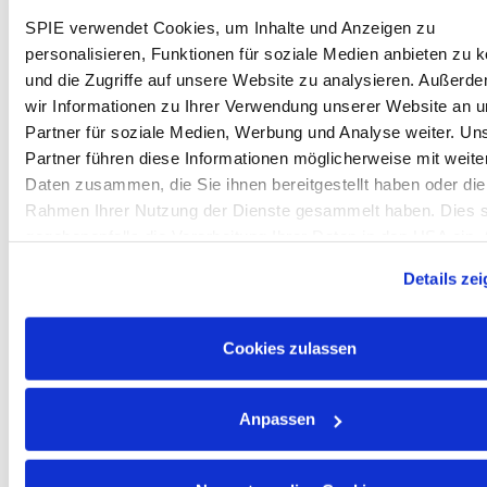
Projektverantwortung inklusive Budget- und
Ergebnissteuerung
SPIE verwendet Cookies, um Inhalte und Anzeigen zu
Fachliche & technische Kompetenzen:
Sicherer
personalisieren, Funktionen für soziale Medien anbieten zu 
Umgang mit gängigen Planungstools (z. B. QGIS,
und die Zugriffe auf unsere Website zu analysieren. Außerd
AutoCAD)
wir Informationen zu Ihrer Verwendung unserer Website an 
Arbeitsweise & Mindset:
Unternehmerisches
Partner für soziale Medien, Werbung und Analyse weiter. Un
Denken sowie eine eigenverantwortliche und
Partner führen diese Informationen möglicherweise mit weite
strukturierte Arbeitsweise
Daten zusammen, die Sie ihnen bereitgestellt haben oder die
Rahmen Ihrer Nutzung der Dienste gesammelt haben. Dies s
Wir bieten:
gegebenenfalls die Verarbeitung Ihrer Daten in den USA ein. 
Als Projektteamleiter in der Planung im Breitbandausbau
weiteren Informationen zu Cookies finden Sie in unseren
Details ze
profitierst Du von herausfordernden Projekten und
Datenschutzhinweisen
.
attraktiven Benefits:
Attraktive Vergütung:
Gehalt, Weihnachtsgeld
Cookies zulassen
und Mitarbeiter-Aktienbeteiligungsprogramm.
Entwicklungsmöglichkeiten:
Vielfältige
Anpassen
Karriereperspektiven, individuelle fachliche und
persönliche Weiterbildungen über die SPIE
Akademie.