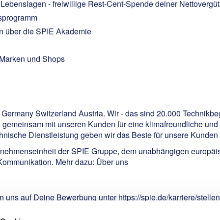
n Lebenslagen - freiwillige Rest-Cent-Spende deiner Nettovergü
ngsprogramm
en über die SPIE Akademie
n Marken und Shops
E Germany Switzerland Austria. Wir - das sind 20.000 Technikbe
h gemeinsam mit unseren Kunden für eine klimafreundliche und d
nische Dienstleistung geben wir das Beste für unsere Kunden -
rnehmenseinheit der SPIE Gruppe, dem unabhängigen europäisc
 Kommunikation. Mehr dazu:
Über uns
uen uns auf Deine Bewerbung unter
https://spie.de/karriere/stell
usschreibung.