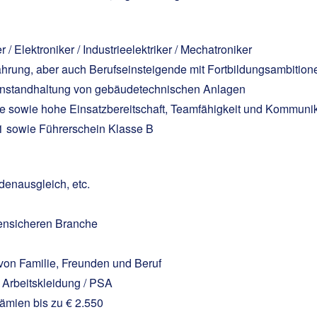
 / Elektroniker / Industrieelektriker / Mechatroniker
ahrung, aber auch Berufseinsteigende mit Fortbildungsambition
 Instandhaltung von gebäudetechnischen Anlagen
ise sowie hohe Einsatzbereitschaft, Teamfähigkeit und Kommuni
1 sowie Führerschein Klasse B
denausgleich, etc.
isensicheren Branche
 von Familie, Freunden und Beruf
Arbeitskleidung / PSA
ämien bis zu € 2.550