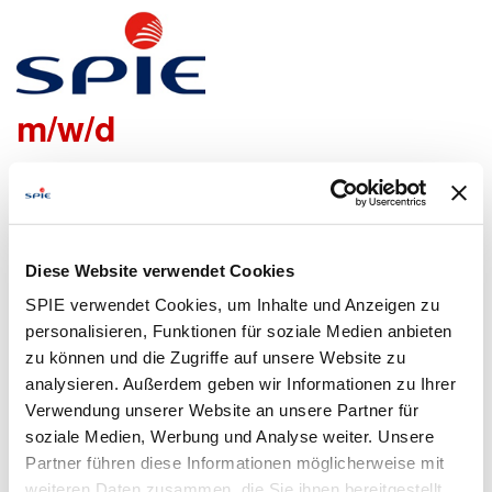
Projektleiter Elektrotechnik
m/w/d
Wir freuen uns sehr, dass Du Dich bei uns bewerben
möchtest!
Um den Bewerbungsprozess für Dich so einfach wie
Diese Website verwendet Cookies
möglich zu gestalten, bieten wir Dir folgende Möglichkeiten
SPIE verwendet Cookies, um Inhalte und Anzeigen zu
an, um Daten zu übermitteln:
personalisieren, Funktionen für soziale Medien anbieten
zu können und die Zugriffe auf unsere Website zu
analysieren. Außerdem geben wir Informationen zu Ihrer
Lebenslauf
Bewerbungsformular
Verwendung unserer Website an unsere Partner für
hochladen
ausfüllen
soziale Medien, Werbung und Analyse weiter. Unsere
Partner führen diese Informationen möglicherweise mit
weiteren Daten zusammen, die Sie ihnen bereitgestellt