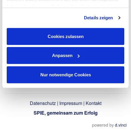
LinkedIn-Profil
haben oder die sie im Rahmen Ihrer Nutzung der Dienste
verwenden
gesammelt haben. Dies schließt gegebenenfalls die
Details zeigen
Verarbeitung Ihrer Daten in den USA ein. Alle weiteren
Informationen zu Cookies finden Sie in unseren
Datenschutzhinweisen
.
Zurück
Cookies zulassen
Anpassen
Nur notwendige Cookies
Datenschutz
|
Impressum
|
Kontakt
SPIE, gemeinsam zum Erfolg
powered by
d.vinci