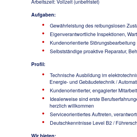
Arbeitszeit: Vollzeit (unbefristet)
Aufgaben:
Gewährleistung des reibungslosen Zust
Eigenverantwortliche Inspektionen, Wa
Kundenorientierte Störungsbearbeitung
Selbstständige proaktive Reparatur, Be
Profil:
Technische Ausbildung im elektrotechnisc
Energie- und Gebäudetechnik / Automatisi
Kundenorientierter, engagierter Mitarbei
Idealerweise sind erste Berufserfahru
herzlich willkommen
Serviceorientiertes Auftreten, verantwo
Deutschkenntnisse Level B2 / Führersc
Wir bieten: