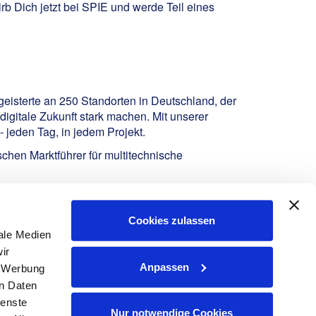
irb Dich jetzt bei SPIE und werde Teil eines
geisterte an 250 Standorten in Deutschland, der
igitale Zukunft stark machen. Mit unserer
 jeden Tag, in jedem Projekt.
hen Marktführer für multitechnische
Cookies zulassen
ale Medien
ir
Anpassen
, Werbung
en Daten
ienste
Nur notwendige Cookies