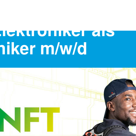
Elektroniker als
niker m/w/d