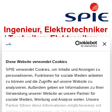
SPS-Programmierer -
Ingenieur, Elektrotechniker
/ Techniker, Elektroniker
m/w/d
Diese Website verwendet Cookies
Wir freuen uns sehr, dass Du Dich bei uns bewerben
SPIE verwendet Cookies, um Inhalte und Anzeigen zu
möchtest!
Um den Bewerbungsprozess für Dich so einfach wie
personalisieren, Funktionen für soziale Medien anbieten
möglich zu gestalten, bieten wir Dir folgende Möglichkeiten
zu können und die Zugriffe auf unsere Website zu
an, um Daten zu übermitteln:
analysieren. Außerdem geben wir Informationen zu Ihrer
Verwendung unserer Website an unsere Partner für
soziale Medien, Werbung und Analyse weiter. Unsere
Partner führen diese Informationen möglicherweise mit
Lebenslauf
Bewerbungsformular
weiteren Daten zusammen, die Sie ihnen bereitgestellt