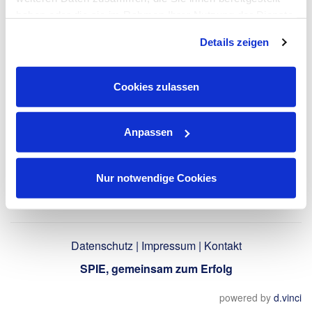
haben oder die sie im Rahmen Ihrer Nutzung der Dienste
gesammelt haben. Dies schließt gegebenenfalls die
LinkedIn-Profil
Details zeigen
Verarbeitung Ihrer Daten in den USA ein. Alle weiteren
verwenden
Informationen zu Cookies finden Sie in unseren
Datenschutzhinweisen
.
Cookies zulassen
Zurück
Anpassen
Nur notwendige Cookies
Datenschutz
|
Impressum
|
Kontakt
SPIE, gemeinsam zum Erfolg
powered by
d.vinci