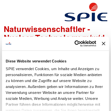
(Junior) Ingenieur- und
Naturwissenschaftler -
Nuclear Technology m/w/d
Wir freuen uns sehr, dass Du Dich bei uns bewerben
möchtest!
Diese Website verwendet Cookies
Um den Bewerbungsprozess für Dich so einfach wie
SPIE verwendet Cookies, um Inhalte und Anzeigen zu
möglich zu gestalten, bieten wir Dir folgende Möglichkeiten
personalisieren, Funktionen für soziale Medien anbieten
an, um Daten zu übermitteln:
zu können und die Zugriffe auf unsere Website zu
analysieren. Außerdem geben wir Informationen zu Ihrer
Verwendung unserer Website an unsere Partner für
soziale Medien, Werbung und Analyse weiter. Unsere
Lebenslauf
Bewerbungsformular
Partner führen diese Informationen möglicherweise mit
hochladen
ausfüllen
weiteren Daten zusammen, die Sie ihnen bereitgestellt