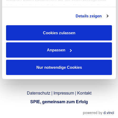
haben oder die sie im Rahmen Ihrer Nutzung der Dienste
LinkedIn-Profil
gesammelt haben. Dies schließt gegebenenfalls die
Details zeigen
verwenden
Verarbeitung Ihrer Daten in den USA ein. Alle weiteren
Informationen zu Cookies finden Sie in unseren
Datenschutzhinweisen
.
Cookies zulassen
Zurück
Anpassen
Nur notwendige Cookies
Datenschutz
|
Impressum
|
Kontakt
SPIE, gemeinsam zum Erfolg
powered by
d.vinci