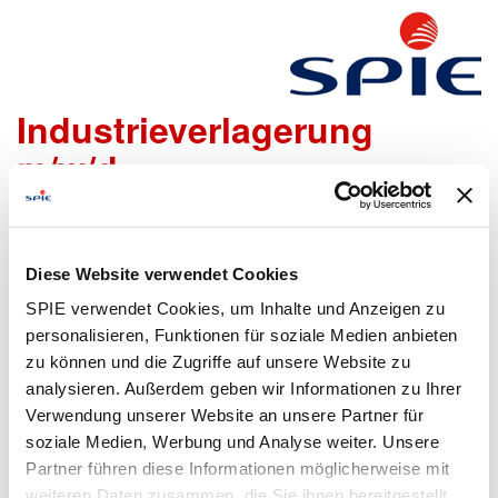
Projektleiter
Industrieverlagerung
m/w/d
Wir freuen uns sehr, dass Du Dich bei uns bewerben
möchtest!
Diese Website verwendet Cookies
Um den Bewerbungsprozess für Dich so einfach wie
SPIE verwendet Cookies, um Inhalte und Anzeigen zu
möglich zu gestalten, bieten wir Dir folgende Möglichkeiten
personalisieren, Funktionen für soziale Medien anbieten
an, um Daten zu übermitteln:
zu können und die Zugriffe auf unsere Website zu
analysieren. Außerdem geben wir Informationen zu Ihrer
Verwendung unserer Website an unsere Partner für
Lebenslauf
Bewerbungsformular
soziale Medien, Werbung und Analyse weiter. Unsere
hochladen
ausfüllen
Partner führen diese Informationen möglicherweise mit
weiteren Daten zusammen, die Sie ihnen bereitgestellt