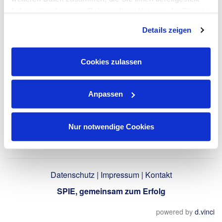
haben oder die sie im Rahmen Ihrer Nutzung der Dienste
gesammelt haben. Dies schließt gegebenenfalls die
Details zeigen
Verarbeitung Ihrer Daten in den USA ein. Alle weiteren
Zurück
Informationen zu Cookies finden Sie in unseren
Datenschutzhinweisen
.
Cookies zulassen
Anpassen
Nur notwendige Cookies
Datenschutz
|
Impressum
|
Kontakt
SPIE, gemeinsam zum Erfolg
powered by
d.vinci