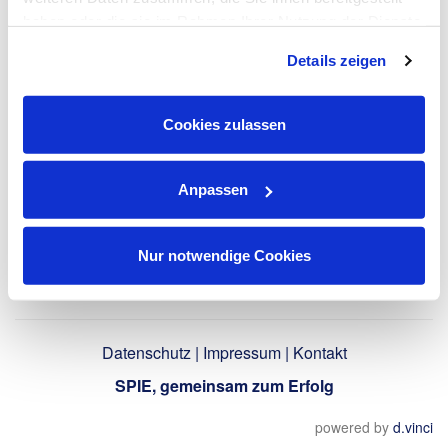
haben oder die sie im Rahmen Ihrer Nutzung der Dienste
LinkedIn-Profil
gesammelt haben. Dies schließt gegebenenfalls die
Details zeigen
verwenden
Verarbeitung Ihrer Daten in den USA ein. Alle weiteren
Informationen zu Cookies finden Sie in unseren
Datenschutzhinweisen
.
Cookies zulassen
Zurück
Anpassen
Nur notwendige Cookies
Datenschutz
|
Impressum
|
Kontakt
SPIE, gemeinsam zum Erfolg
powered by
d.vinci