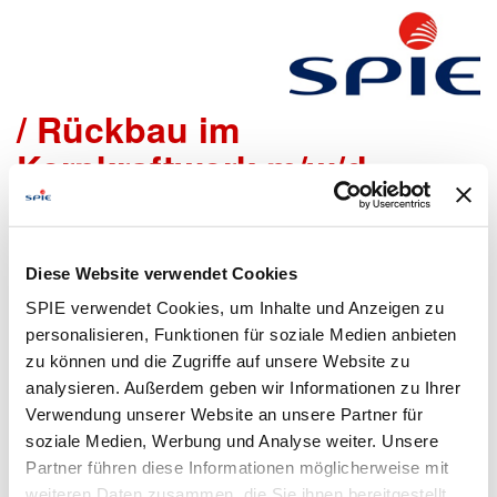
Mitarbeiter für Demontage
/ Rückbau im
Kernkraftwerk m/w/d
Wir freuen uns sehr, dass Du Dich bei uns bewerben
möchtest!
Diese Website verwendet Cookies
Um den Bewerbungsprozess für Dich so einfach wie
SPIE verwendet Cookies, um Inhalte und Anzeigen zu
möglich zu gestalten, bieten wir Dir folgende Möglichkeiten
personalisieren, Funktionen für soziale Medien anbieten
an, um Daten zu übermitteln:
zu können und die Zugriffe auf unsere Website zu
analysieren. Außerdem geben wir Informationen zu Ihrer
Verwendung unserer Website an unsere Partner für
Lebenslauf
Bewerbungsformular
soziale Medien, Werbung und Analyse weiter. Unsere
hochladen
ausfüllen
Partner führen diese Informationen möglicherweise mit
weiteren Daten zusammen, die Sie ihnen bereitgestellt