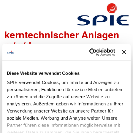
Projektleiter Rückbau
kerntechnischer Anlagen
m/w/d
Wir freuen uns sehr, dass Du Dich bei uns bewerben
möchtest!
Diese Website verwendet Cookies
Um den Bewerbungsprozess für Dich so einfach wie
SPIE verwendet Cookies, um Inhalte und Anzeigen zu
möglich zu gestalten, bieten wir Dir folgende Möglichkeiten
personalisieren, Funktionen für soziale Medien anbieten
an, um Daten zu übermitteln:
zu können und die Zugriffe auf unsere Website zu
analysieren. Außerdem geben wir Informationen zu Ihrer
Verwendung unserer Website an unsere Partner für
soziale Medien, Werbung und Analyse weiter. Unsere
Lebenslauf
Bewerbungsformular
Partner führen diese Informationen möglicherweise mit
hochladen
ausfüllen
weiteren Daten zusammen, die Sie ihnen bereitgestellt