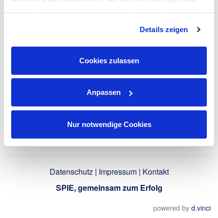
haben oder die sie im Rahmen Ihrer Nutzung der Dienste
gesammelt haben. Dies schließt gegebenenfalls die
LinkedIn-Profil
Details zeigen
Verarbeitung Ihrer Daten in den USA ein. Alle weiteren
verwenden
Informationen zu Cookies finden Sie in unseren
Datenschutzhinweisen
.
Cookies zulassen
Zurück
Anpassen
Nur notwendige Cookies
Datenschutz
|
Impressum
|
Kontakt
SPIE, gemeinsam zum Erfolg
powered by
d.vinci