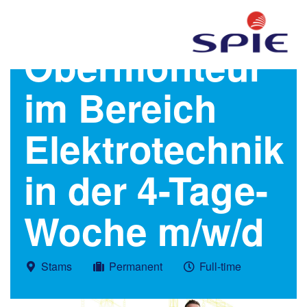
Obermonteur
im Bereich
Elektrotechnik
in der 4-Tage-
Woche m/w/d
Stams
Permanent
Full-time