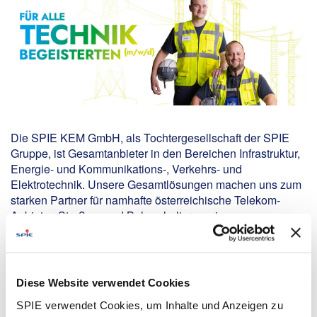
Die SPIE KEM GmbH, als Tochtergesellschaft der SPIE
Gruppe, ist Gesamtanbieter in den Bereichen Infrastruktur,
Energie- und Kommunikations-, Verkehrs- und
Elektrotechnik. Unsere Gesamtlösungen machen uns zum
starken Partner für namhafte österreichische Telekom-
Anbieter, Straßen- und Bahnerhalter sowie
Elektroversorgungsunternehmen.
Your Tasks:
Diese Website verwendet Cookies
Steuerung von Monteuren und Subunternehmern
auf der Baustelle
SPIE verwendet Cookies, um Inhalte und Anzeigen zu