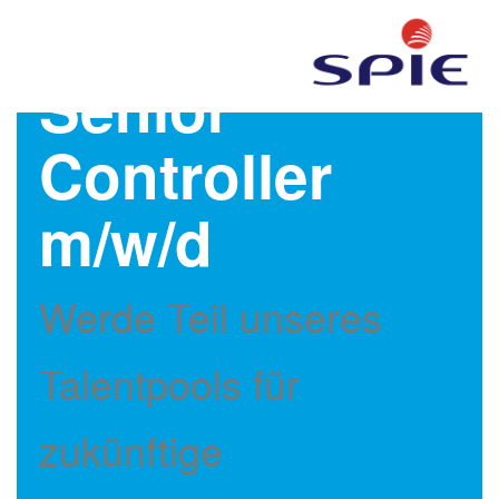
Senior
Controller
m/w/d
Werde Teil unseres
Talentpools für
zukünftige