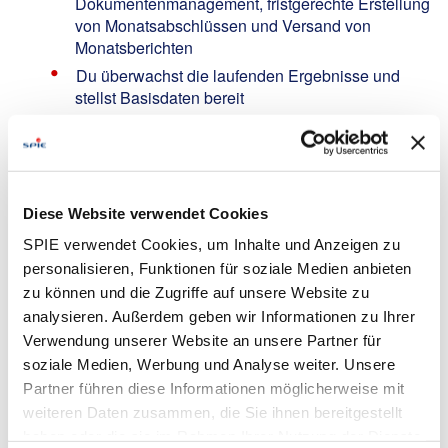
Dokumentenmanagement, fristgerechte Erstellung
von Monatsabschlüssen und Versand von
Monatsberichten
Du überwachst die laufenden Ergebnisse und
stellst Basisdaten bereit
Des Weiteren bist du verantwortlich für die Pflege
und Weiterentwicklung von
Kostenrechnungsstammdaten im ERP-System
Bei Vergabeverhandlungen übernimmst du die
Diese Website verwendet Cookies
Vorprüfung der Verträge und Dokumente
SPIE verwendet Cookies, um Inhalte und Anzeigen zu
Du bist verantwortlich für die Erstellung
der Maßnahmeplanung und begleitest deren
personalisieren, Funktionen für soziale Medien anbieten
Umsetzung
zu können und die Zugriffe auf unsere Website zu
analysieren. Außerdem geben wir Informationen zu Ihrer
Außerdem unterstützt du bei der Bewertung von
Projekten in kaufmännischer Hinsicht
Verwendung unserer Website an unsere Partner für
soziale Medien, Werbung und Analyse weiter. Unsere
Bei Neueintritten schulst du die Mitarbeiter
Partner führen diese Informationen möglicherweise mit
Du erstellst Analysen, Berichte und
weiteren Daten zusammen, die Sie ihnen bereitgestellt
Entscheidungsvorlagen für Führungskräfte
haben oder die sie im Rahmen Ihrer Nutzung der Dienste